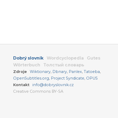
Dobrý slovník
Wordcyclopedia
Gutes
Wörterbuch
Толстый словарь
Zdroje
Wiktionary
,
Dbnary
,
Panlex
,
Tatoeba
,
OpenSubtitles.org
,
Project Syndicate
,
OPUS
Kontakt
info@dobryslovnik.cz
Creative Commons BY-SA