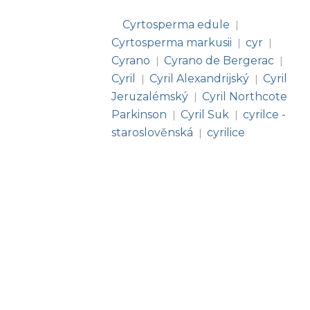
Cyrtosperma edule
|
Cyrtosperma markusii
cyr
|
|
Cyrano
Cyrano de Bergerac
|
|
Cyril
Cyril Alexandrijský
Cyril
|
|
Jeruzalémský
Cyril Northcote
|
Parkinson
Cyril Suk
cyrilce -
|
|
staroslověnská
cyrilice
|