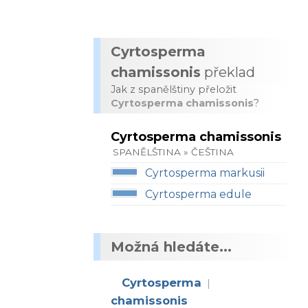
Cyrtosperma
chamissonis
překlad
Jak z spanělštiny přeložit
Cyrtosperma chamissonis
?
Cyrtosperma chamissonis
SPANĚLŠTINA » ČEŠTINA
Cyrtosperma markusii
Cyrtosperma edule
Možná hledáte...
Cyrtosperma
|
chamissonis