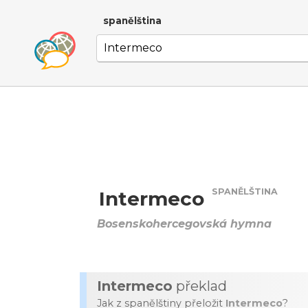
spanělština
SPANĚLŠTINA
Intermeco
Bosenskohercegovská hymna
Intermeco
překlad
Jak z spanělštiny přeložit
Intermeco
?