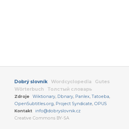
Dobrý slovník
Wordcyclopedia
Gutes
Wörterbuch
Толстый словарь
Zdroje
Wiktionary
,
Dbnary
,
Panlex
,
Tatoeba
,
OpenSubtitles.org
,
Project Syndicate
,
OPUS
Kontakt
info@dobryslovnik.cz
Creative Commons BY-SA