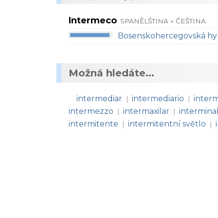
Intermeco
SPANĚLŠTINA » ČEŠTINA
Bosenskohercegovská h
Možná hledáte...
intermediar
intermediario
interm
|
|
intermezzo
intermaxilar
intermina
|
|
intermitente
intermitentní světlo
|
|