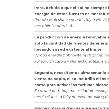
Pero, debido a que el sol no siempre b
energía de estas fuentes es inestable
Protože však slunce nesvítí vždy a vítr vž
nestabilní a přetržitá.
La producción de energía renovable es
sólo la cantidad de fuentes de energí
llevando su red existente al límite.
Výroba energie z obnovitelných zdrojů m
kolísajících zdrojů v Německu zatěžuje st
Segundo, necesitamos almacenar la e
viento no sopla, el sol no brilla ni los
como para activar las turbinas hidroel
Za druhé potřebujeme uskladnit nespojito
nesvítí slunce a řeky netečou natolik vyda
Muchas otras sufren hambre en forma 