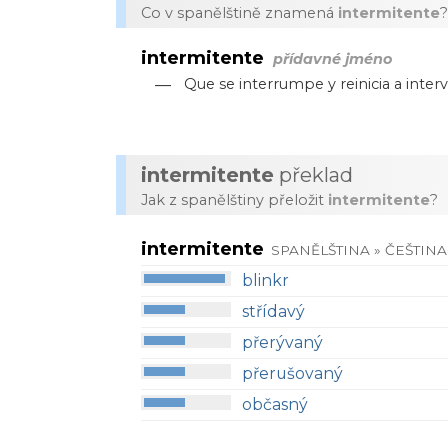
Co v spanělštině znamená
intermitente
?
intermitente
přídavné jméno
—
Que se interrumpe y reinicia a inte
intermitente
překlad
Jak z spanělštiny přeložit
intermitente
?
intermitente
SPANĚLŠTINA » ČEŠTINA
blinkr
střídavý
přerývaný
přerušovaný
občasný