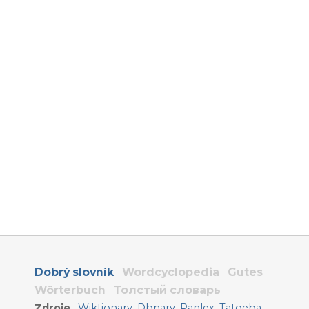
Dobrý slovník
Wordcyclopedia
Gutes
Wörterbuch
Толстый словарь
Zdroje
Wiktionary
,
Dbnary
,
Panlex
,
Tatoeba
,