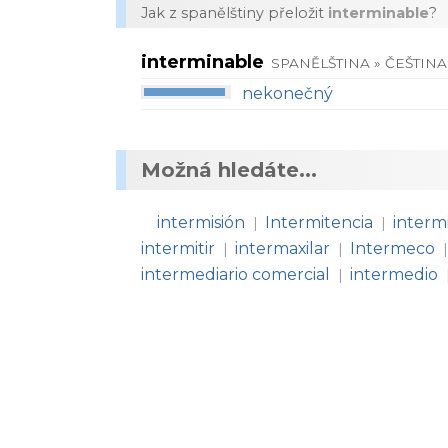
Jak z spanělštiny přeložit
interminable
?
interminable
SPANĚLŠTINA » ČEŠTINA
nekonečný
Možná hledáte...
intermisión
Intermitencia
interm
|
|
intermitir
intermaxilar
Intermeco
|
|
|
intermediario comercial
intermedio
|