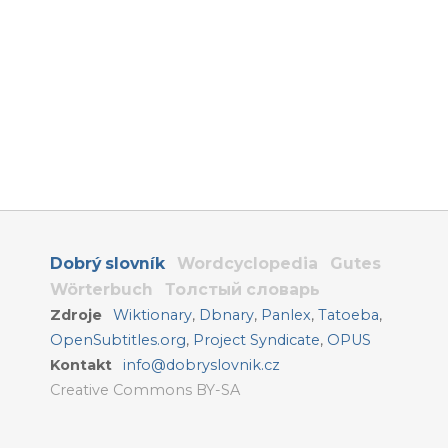
Dobrý slovník
Wordcyclopedia
Gutes
Wörterbuch
Толстый словарь
Zdroje
Wiktionary
,
Dbnary
,
Panlex
,
Tatoeba
,
OpenSubtitles.org
,
Project Syndicate
,
OPUS
Kontakt
info@dobryslovnik.cz
Creative Commons BY-SA