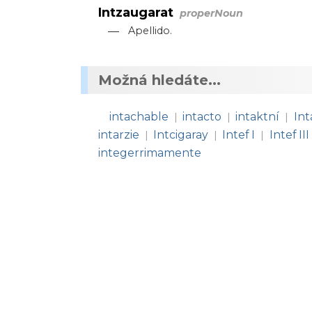
Intzaugarat
properNoun
—
Apellido.
Možná hledáte...
intachable
intacto
intaktní
In
|
|
|
intarzie
Intcigaray
Intef I
Intef III
|
|
|
integerrimamente