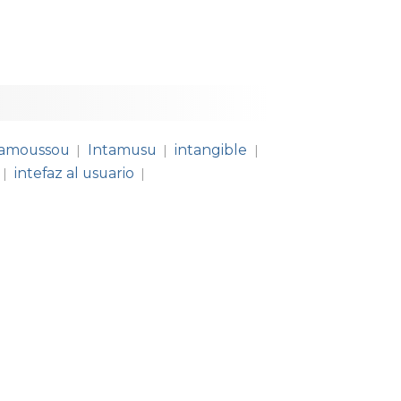
tamoussou
Intamusu
intangible
|
|
|
intefaz al usuario
|
|