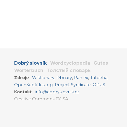
Dobrý slovník
Wordcyclopedia
Gutes
Wörterbuch
Толстый словарь
Zdroje
Wiktionary
,
Dbnary
,
Panlex
,
Tatoeba
,
OpenSubtitles.org
,
Project Syndicate
,
OPUS
Kontakt
info@dobryslovnik.cz
Creative Commons BY-SA