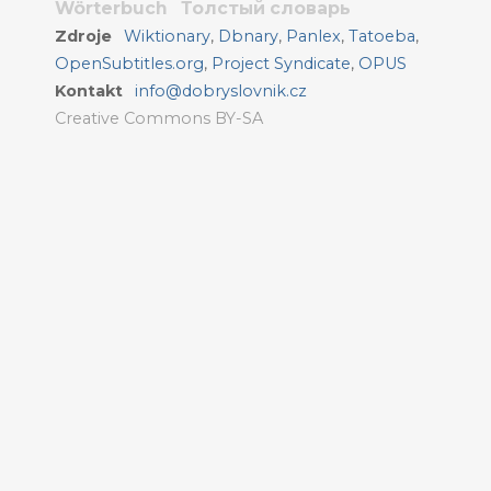
Wörterbuch
Толстый словарь
Zdroje
Wiktionary
,
Dbnary
,
Panlex
,
Tatoeba
,
OpenSubtitles.org
,
Project Syndicate
,
OPUS
Kontakt
info@dobryslovnik.cz
Creative Commons BY-SA