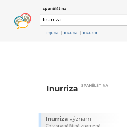
spanělština
injuria
|
incuria
|
incurrir
SPANĚLŠTINA
Inurriza
Inurriza
význam
Co v spanělštině znamená