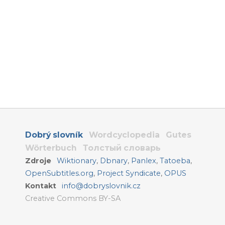
Dobrý slovník
Wordcyclopedia
Gutes
Wörterbuch
Толстый словарь
Zdroje
Wiktionary
,
Dbnary
,
Panlex
,
Tatoeba
,
OpenSubtitles.org
,
Project Syndicate
,
OPUS
Kontakt
info@dobryslovnik.cz
Creative Commons BY-SA