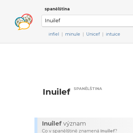
spanělština
infiel
|
minule
|
Unicef
|
intuice
SPANĚLŠTINA
Inuilef
Inuilef
význam
Co v spanělštině znamená
Inuilef
?