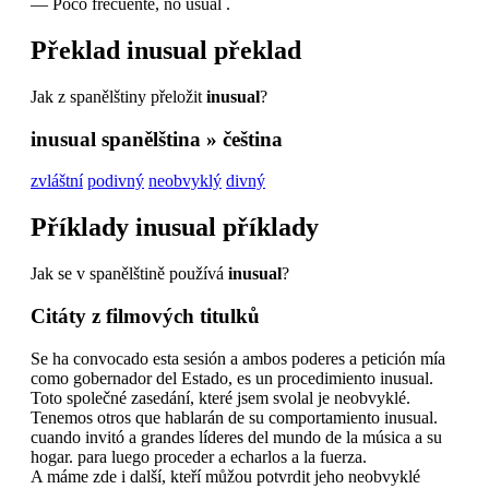
—
Poco frecuente, no usual .
Překlad
inusual
překlad
Jak z spanělštiny přeložit
inusual
?
inusual
spanělština » čeština
zvláštní
podivný
neobvyklý
divný
Příklady
inusual
příklady
Jak se v spanělštině používá
inusual
?
Citáty z filmových titulků
Se ha convocado esta sesión a ambos poderes a petición mía
como gobernador del Estado, es un procedimiento inusual.
Toto společné zasedání, které jsem svolal je neobvyklé.
Tenemos otros que hablarán de su comportamiento inusual.
cuando invitó a grandes líderes del mundo de la música a su
hogar. para luego proceder a echarlos a la fuerza.
A máme zde i další, kteří můžou potvrdit jeho neobvyklé