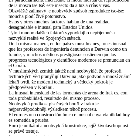
de la mosca tse-tsé: este insecto da a luz a crías vivas.
Obzvláště zajímavý je neobvyklý způsob reprodukce tse-tse:
moucha plodí živé potomstvo.
Estos y otros muchos factores hablan de una realidad
desagradable e inusual para Estados Unidos.
Tyto i mnoho dalších faktorů vypovídají o nepříjemné a
nezvyklé realitě ve Spojených státech.
De la misma manera, en los países musulmanes, no es inusual
que los profesores de ingeniería denuncien a Darwin como un
fraude, y muchos médicos prestigiosos sostienen que los
progresos tecnológicos y científicos modernos se prenuncian en
el Corán.
V muslimských zemích taktéž není neobvyklé, že profesoři
technických věd pranýřují Darwina jako podvod a mnozí známí
lékaři tvrdí, že moderní technický a vědecký pokrok je
předpovězen v Koránu.
La inusual intensidad de las tormentas de arena de Irak es, con
toda probabilidad, resultado del mismo proceso.
Neobvyklá prudkost písečných bouří v Iráku je
nejpravděpodobněji výsledkem téhož procesu.
El euro es una construcción única e inusual cuya viabilidad hoy
es sometida a prueba.
Euro je unikátní a neobvyklá konstrukce, jejíž životaschopnost
se právě testuje.