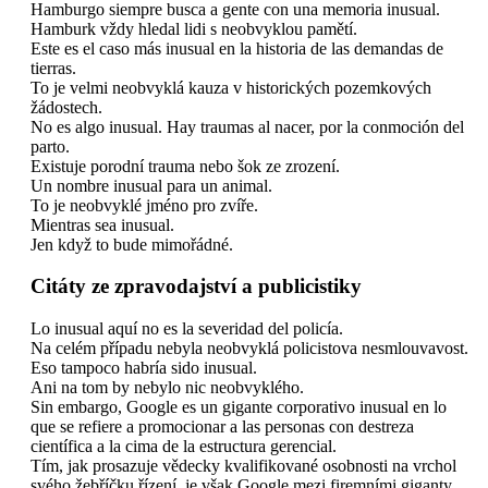
Hamburgo siempre busca a gente con una memoria inusual.
Hamburk vždy hledal lidi s neobvyklou pamětí.
Este es el caso más inusual en la historia de las demandas de
tierras.
To je velmi neobvyklá kauza v historických pozemkových
žádostech.
No es algo inusual. Hay traumas al nacer, por la conmoción del
parto.
Existuje porodní trauma nebo šok ze zrození.
Un nombre inusual para un animal.
To je neobvyklé jméno pro zvíře.
Mientras sea inusual.
Jen když to bude mimořádné.
Citáty ze zpravodajství a publicistiky
Lo inusual aquí no es la severidad del policía.
Na celém případu nebyla neobvyklá policistova nesmlouvavost.
Eso tampoco habría sido inusual.
Ani na tom by nebylo nic neobvyklého.
Sin embargo, Google es un gigante corporativo inusual en lo
que se refiere a promocionar a las personas con destreza
científica a la cima de la estructura gerencial.
Tím, jak prosazuje vědecky kvalifikované osobnosti na vrchol
svého žebříčku řízení, je však Google mezi firemními giganty