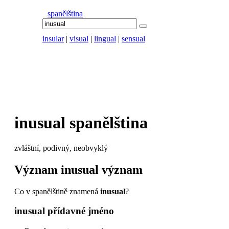
spanělština
insular
|
visual
|
lingual
|
sensual
inusual
spanělština
zvláštní, podivný, neobvyklý
Význam
inusual
význam
Co v spanělštině znamená
inusual
?
inusual
přídavné jméno