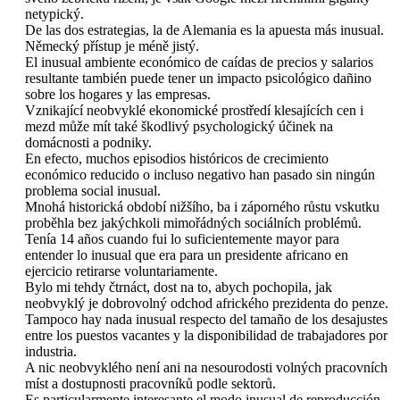
netypický.
De las dos estrategias, la de Alemania es la apuesta más inusual.
Německý přístup je méně jistý.
El inusual ambiente económico de caídas de precios y salarios
resultante también puede tener un impacto psicológico dañino
sobre los hogares y las empresas.
Vznikající neobvyklé ekonomické prostředí klesajících cen i
mezd může mít také škodlivý psychologický účinek na
domácnosti a podniky.
En efecto, muchos episodios históricos de crecimiento
económico reducido o incluso negativo han pasado sin ningún
problema social inusual.
Mnohá historická období nižšího, ba i záporného růstu vskutku
proběhla bez jakýchkoli mimořádných sociálních problémů.
Tenía 14 años cuando fui lo suficientemente mayor para
entender lo inusual que era para un presidente africano en
ejercicio retirarse voluntariamente.
Bylo mi tehdy čtrnáct, dost na to, abych pochopila, jak
neobvyklý je dobrovolný odchod afrického prezidenta do penze.
Tampoco hay nada inusual respecto del tamaño de los desajustes
entre los puestos vacantes y la disponibilidad de trabajadores por
industria.
A nic neobvyklého není ani na nesourodosti volných pracovních
míst a dostupnosti pracovníků podle sektorů.
Es particularmente interesante el modo inusual de reproducción