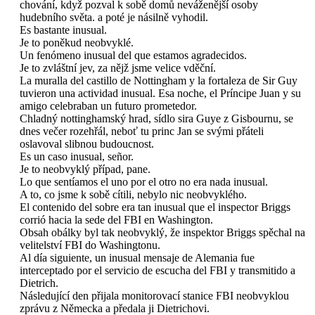
chování, když pozval k sobě domů neváženější osoby
hudebního světa. a poté je násilně vyhodil.
Es bastante inusual.
Je to poněkud neobvyklé.
Un fenómeno inusual del que estamos agradecidos.
Je to zvláštní jev, za nějž jsme velice vděční.
La muralla del castillo de Nottingham y la fortaleza de Sir Guy
tuvieron una actividad inusual. Esa noche, el Príncipe Juan y su
amigo celebraban un futuro prometedor.
Chladný nottinghamský hrad, sídlo sira Guye z Gisbournu, se
dnes večer rozehřál, neboť tu princ Jan se svými přáteli
oslavoval slibnou budoucnost.
Es un caso inusual, señor.
Je to neobvyklý případ, pane.
Lo que sentíamos el uno por el otro no era nada inusual.
A to, co jsme k sobě cítili, nebylo nic neobvyklého.
El contenido del sobre era tan inusual que el inspector Briggs
corrió hacia la sede del FBI en Washington.
Obsah obálky byl tak neobvyklý, že inspektor Briggs spěchal na
velitelství FBI do Washingtonu.
Al día siguiente, un inusual mensaje de Alemania fue
interceptado por el servicio de escucha del FBI y transmitido a
Dietrich.
Následující den přijala monitorovací stanice FBI neobvyklou
zprávu z Německa a předala ji Dietrichovi.