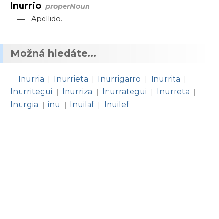
Inurrio
properNoun
—
Apellido.
Možná hledáte...
Inurria
Inurrieta
Inurrigarro
Inurrita
|
|
|
|
Inurritegui
Inurriza
Inurrategui
Inurreta
|
|
|
|
Inurgia
inu
Inuilaf
Inuilef
|
|
|