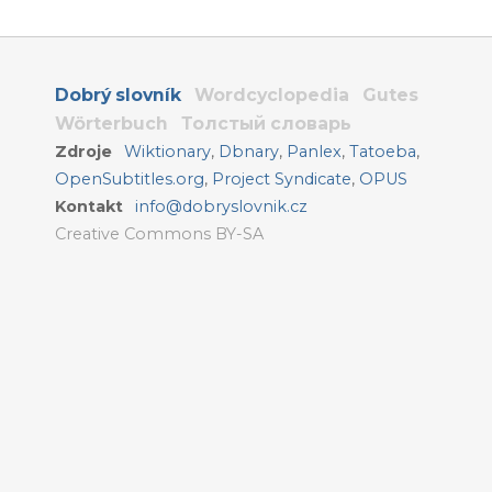
Dobrý slovník
Wordcyclopedia
Gutes
Wörterbuch
Толстый словарь
Zdroje
Wiktionary
,
Dbnary
,
Panlex
,
Tatoeba
,
OpenSubtitles.org
,
Project Syndicate
,
OPUS
Kontakt
info@dobryslovnik.cz
Creative Commons BY-SA