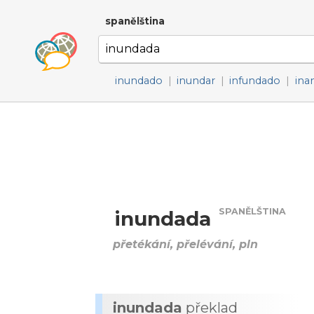
spanělština
inundado
|
inundar
|
infundado
|
ina
SPANĚLŠTINA
inundada
přetékání, přelévání, pln
inundada
překlad