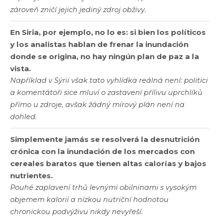
zároveň zničí jejich jediný zdroj obživy.
En Siria, por ejemplo, no lo es: si bien los políticos
y los analistas hablan de frenar la inundación
donde se origina, no hay ningún plan de paz a la
vista.
Například v Sýrii však tato vyhlídka reálná není: politici
a komentátoři sice mluví o zastavení přílivu uprchlíků
přímo u zdroje, avšak žádný mírový plán není na
dohled.
Simplemente jamás se resolverá la desnutrición
crónica con la inundación de los mercados con
cereales baratos que tienen altas calorías y bajos
nutrientes.
Pouhé zaplavení trhů levnými obilninami s vysokým
objemem kalorií a nízkou nutriční hodnotou
chronickou podvýživu nikdy nevyřeší.