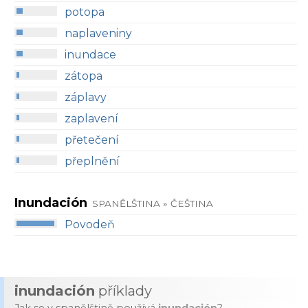
potopa
naplaveniny
inundace
zátopa
záplavy
zaplavení
přetečení
přeplnění
Inundación
SPANĚLŠTINA » ČEŠTINA
Povodeň
inundación
příklady