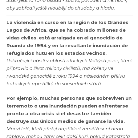
Stačí jediná rána osudu - sucho, povodeň či nemoc -,
aby zabředli ještě hlouběji do chudoby a hladu.
La violencia en curso en la región de los Grandes
Lagos de África, que se ha cobrado millones de
vidas civiles, está arraigada en el genocidio de
Ruanda de 1994 y en la resultante inundación de
refugiados hutu en los estados vecinos.
Pokračující násilí v oblasti afrických Velkých jezer, které
připravilo o život miliony civilistů, má kořeny ve
rwandské genocidě z roku 1994 a následném přílivu
hutuských uprchlíků do sousedních států.
Por ejemplo, muchas personas que sobreviven un
terremoto o una inundación pueden enfrentarse
pronto a otra crisis si el desastre también
destruye sus únicos medios de ganarse la vida.
Mnozí lidé, kteří přežijí například zemětřesení nebo
záplavy, mohou záhy čelit další krizi, pokud katastrofa