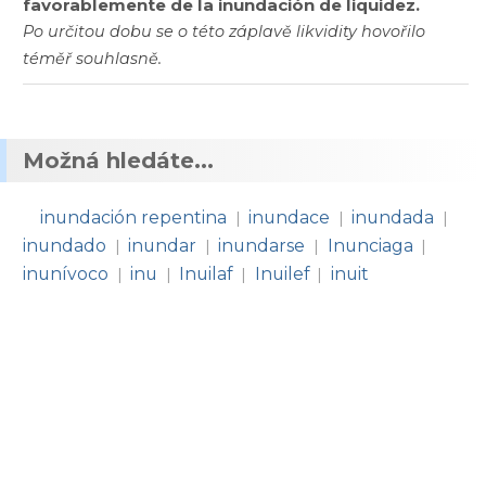
favorablemente de la inundación de liquidez.
Po určitou dobu se o této záplavě likvidity hovořilo
téměř souhlasně.
Možná hledáte...
inundación repentina
inundace
inundada
|
|
|
inundado
inundar
inundarse
Inunciaga
|
|
|
|
inunívoco
inu
Inuilaf
Inuilef
inuit
|
|
|
|