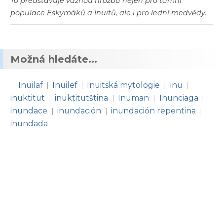
To představuje vážnou hrozbu nejen pro tamní
populace Eskymáků a Inuitů, ale i pro lední medvědy.
Možná hledáte...
Inuilaf
Inuilef
Inuitská mytologie
inu
|
|
|
|
inuktitut
inuktitutština
Inuman
Inunciaga
|
|
|
|
inundace
inundación
inundación repentina
|
|
|
inundada