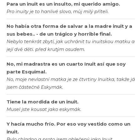
Para un inuit es un insulto, mi querido amigo.
Pro inuity je to hanlivé slovo, můj milý příteli.
No había otra forma de salvar a la madre inuit y a
sus bebes.. - de un trágico y horrible final.
Nebylo tenkrát zbytí, jak uchránit tu inuitskou matku a
její dvě děti. před krutým osudem.
No, mi madrastra es un cuarto Inuit así que soy
parte Esquimal.
No, moje nevlastní matka je ze čtvrtiny Inuitka, takže já
jsem částečně Eskymák.
Tiene la mordida de un inuit.
Musel jste kousat jako eskymák.
Y hacía mucho frío. Por eso voy vestido como un
inuit.
Bylo chladno a proto jsem oblečený jako Inuit.