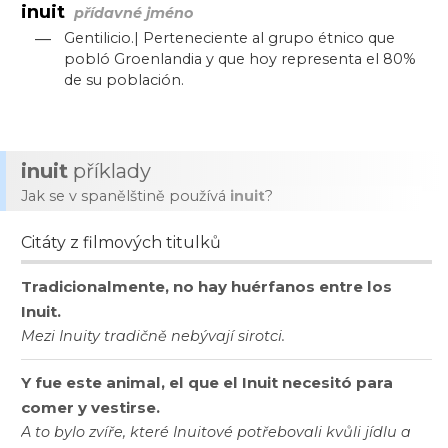
inuit
přídavné jméno
—
Gentilicio.| Perteneciente al grupo étnico que
pobló Groenlandia y que hoy representa el 80%
de su población.
inuit
příklady
Jak se v spanělštině používá
inuit
?
Citáty z filmových titulků
Tradicionalmente, no hay huérfanos entre los
Inuit.
Mezi Inuity tradičně nebývají sirotci.
Y fue este animal, el que el Inuit necesitó para
comer y vestirse.
A to bylo zvíře, které Inuitové potřebovali kvůli jídlu a