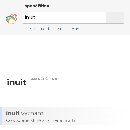
spanělština
inti
|
nutit
|
vinit
|
nudit
SPANĚLŠTINA
inuit
inuit
význam
Co v spanělštině znamená
inuit
?