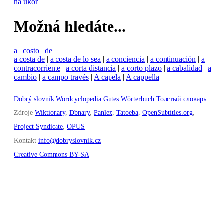
na úkor
Možná hledáte...
a
|
costo
|
de
a costa de
|
a costa de lo sea
|
a conciencia
|
a continuación
|
a
contracorriente
|
a corta distancia
|
a corto plazo
|
a cabalidad
|
a
cambio
|
a campo través
|
A capela
|
A cappella
Dobrý slovník
Wordcyclopedia
Gutes Wörterbuch
Толстый словарь
Zdroje
Wiktionary
,
Dbnary
,
Panlex
,
Tatoeba
,
OpenSubtitles.org
,
Project Syndicate
,
OPUS
Kontakt
info@dobryslovnik.cz
Creative Commons BY-SA