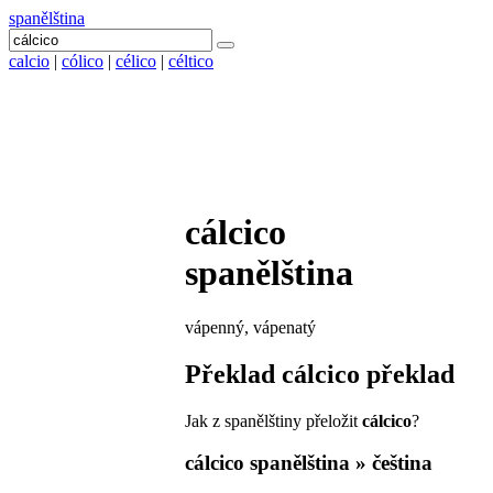
spanělština
calcio
|
cólico
|
célico
|
céltico
cálcico
spanělština
vápenný, vápenatý
Překlad
cálcico
překlad
Jak z spanělštiny přeložit
cálcico
?
cálcico
spanělština » čeština