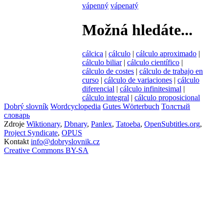
vápenný
vápenatý
Možná hledáte...
cálcica
|
cálculo
|
cálculo aproximado
|
cálculo biliar
|
cálculo científico
|
cálculo de costes
|
cálculo de trabajo en
curso
|
cálculo de variaciones
|
cálculo
diferencial
|
cálculo infinitesimal
|
cálculo integral
|
cálculo proposicional
Dobrý slovník
Wordcyclopedia
Gutes Wörterbuch
Толстый
словарь
Zdroje
Wiktionary
,
Dbnary
,
Panlex
,
Tatoeba
,
OpenSubtitles.org
,
Project Syndicate
,
OPUS
Kontakt
info@dobryslovnik.cz
Creative Commons BY-SA