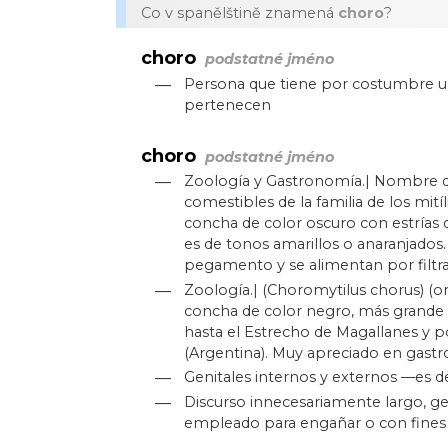
Co v spanělštině znamená
choro
?
choro
podstatné jméno
—
Persona que tiene por costumbre u o
pertenecen
choro
podstatné jméno
—
Zoología y Gastronomía.| Nombre d
comestibles de la familia de los mití
concha de color oscuro con estrías 
es de tonos amarillos o anaranjados.
pegamento y se alimentan por filtra
—
Zoología.| (Choromytilus chorus) (o
concha de color negro, más grande 
hasta el Estrecho de Magallanes y po
(Argentina). Muy apreciado en gast
—
Genitales internos y externos —es de
—
Discurso innecesariamente largo, g
empleado para engañar o con fines