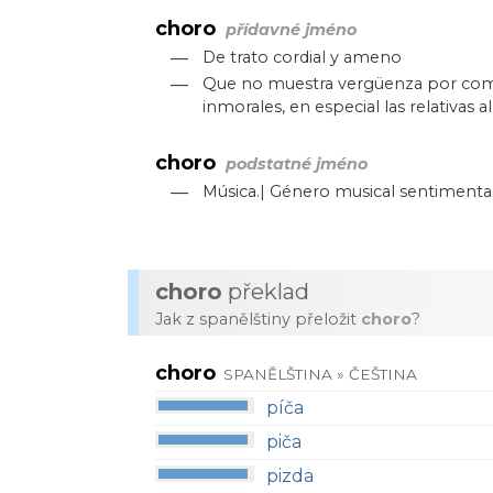
choro
přídavné jméno
—
De trato cordial y ameno
—
Que no muestra vergüenza por com
inmorales, en especial las relativas a
choro
podstatné jméno
—
Música.| Género musical sentimental
choro
překlad
Jak z spanělštiny přeložit
choro
?
choro
SPANĚLŠTINA » ČEŠTINA
píča
piča
pizda