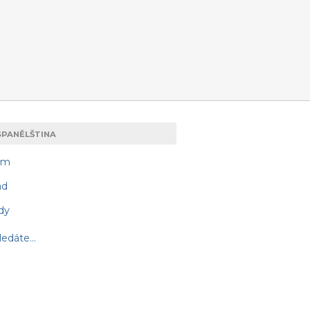
SPANĚLŠTINA
am
ad
dy
edáte...