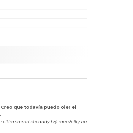
 Creo que todavía puedo oler el
.
, že cítím smrad chcandy tvý manželky na