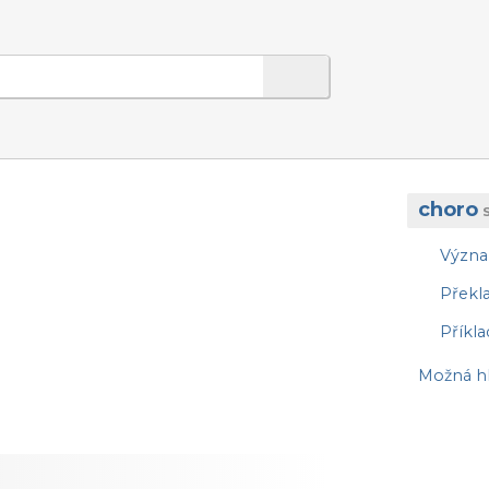
choro
Význ
Překl
Příkla
Možná hl