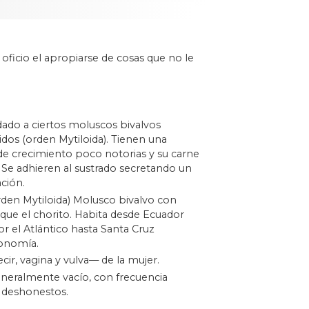
ficio el apropiarse de cosas que no le
ado a ciertos moluscos bivalvos
lidos (orden Mytiloida). Tienen una
de crecimiento poco notorias y su carne
 Se adhieren al sustrado secretando un
ción.
rden Mytiloida) Molusco bivalvo con
que el chorito. Habita desde Ecuador
r el Atlántico hasta Santa Cruz
ronomía.
cir, vagina y vulva— de la mujer.
eneralmente vacío, con frecuencia
 deshonestos.