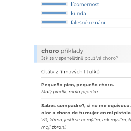
lícoměrnost
kunda
falešné uznání
choro
příklady
Jak se v spanělštině používá
choro
?
Citáty z filmových titulků
Pequeño pico, pequeño choro.
Malý pindík, malá pipinka.
Sabes compadre?, si no me equivoco.
olor a choro de tu mujer en mi pistola
Víš, kámo, jestli se nemýlím, tak myslím
mojí zbrani.