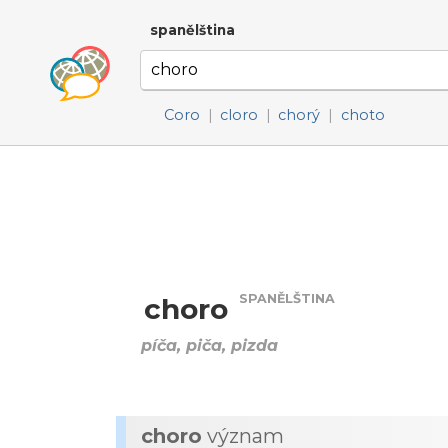
spanělština
Coro
|
cloro
|
chorý
|
choto
SPANĚLŠTINA
choro
píča, piča, pizda
choro
význam