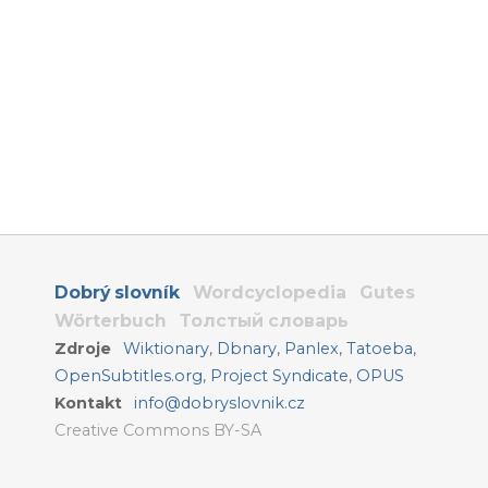
Dobrý slovník
Wordcyclopedia
Gutes
Wörterbuch
Толстый словарь
Zdroje
Wiktionary
,
Dbnary
,
Panlex
,
Tatoeba
,
OpenSubtitles.org
,
Project Syndicate
,
OPUS
Kontakt
info@dobryslovnik.cz
Creative Commons BY-SA