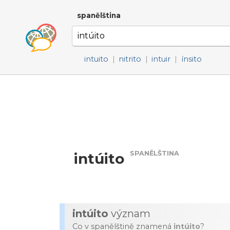
spanělština
intuito
|
nitrito
|
intuir
|
ínsito
SPANĚLŠTINA
intúito
intúito
význam
Co v spanělštině znamená
intúito
?