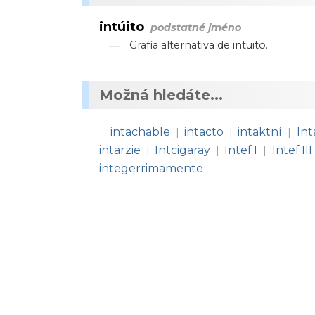
intúito
podstatné jméno
—
Grafía alternativa de intuito.
Možná hledáte...
intachable
intacto
intaktní
In
|
|
|
intarzie
Intcigaray
Intef I
Intef III
|
|
|
integerrimamente