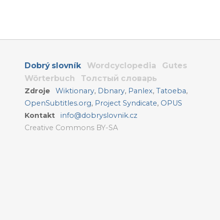
Dobrý slovník
Wordcyclopedia
Gutes
Wörterbuch
Толстый словарь
Zdroje
Wiktionary
,
Dbnary
,
Panlex
,
Tatoeba
,
OpenSubtitles.org
,
Project Syndicate
,
OPUS
Kontakt
info@dobryslovnik.cz
Creative Commons BY-SA