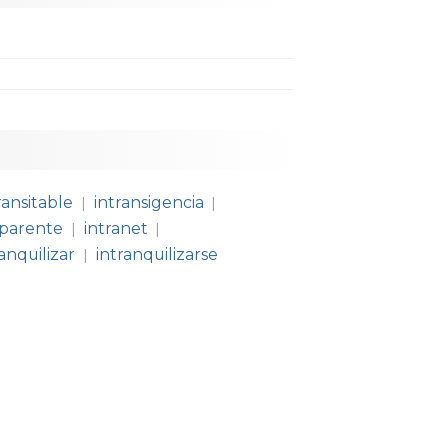
ransitable
intransigencia
|
|
sparente
intranet
|
|
ranquilizar
intranquilizarse
|