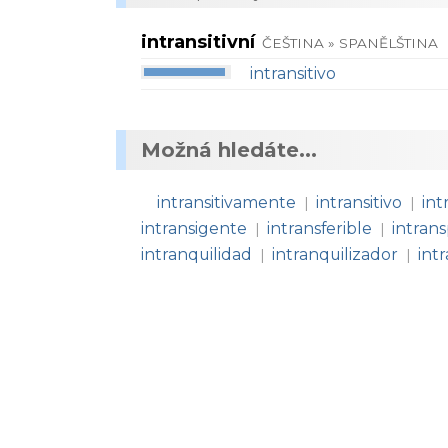
intransitivní
ČEŠTINA » SPANĚLŠTINA
intransitivo
Možná hledáte...
intransitivamente
intransitivo
int
|
|
intransigente
intransferible
intran
|
|
intranquilidad
intranquilizador
int
|
|