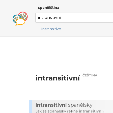
spanělština
intransitivo
ČEŠTINA
intransitivní
intransitivní
spanělsky
Jak se spanělsky řekne
intransitivní
?