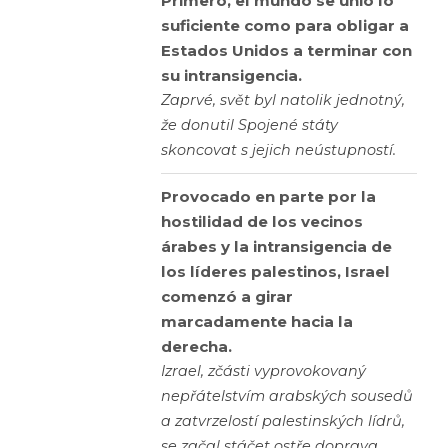
Primero, el mundo se unió lo
suficiente como para obligar a
Estados Unidos a terminar con
su intransigencia.
Zaprvé, svět byl natolik jednotný,
že donutil Spojené státy
skoncovat s jejich neústupností.
Provocado en parte por la
hostilidad de los vecinos
árabes y la intransigencia de
los líderes palestinos, Israel
comenzó a girar
marcadamente hacia la
derecha.
Izrael, zčásti vyprovokovaný
nepřátelstvím arabských sousedů
a zatvrzelostí palestinských lídrů,
se začal stáčet ostře doprava.