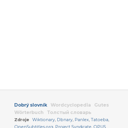
Dobrý slovník
Wordcyclopedia
Gutes
Wörterbuch
Толстый словарь
Zdroje
Wiktionary
,
Dbnary
,
Panlex
,
Tatoeba
,
OpenSubtitles.org
,
Project Syndicate
,
OPUS