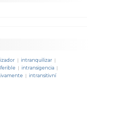
lizador
intranquilizar
|
|
ferible
intransigencia
|
|
itivamente
intransitivní
|