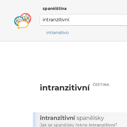
spanělština
intransitivo
ČEŠTINA
intranzitivní
intranzitivní
spanělsky
Jak se spanělsky řekne
intranzitivní
?