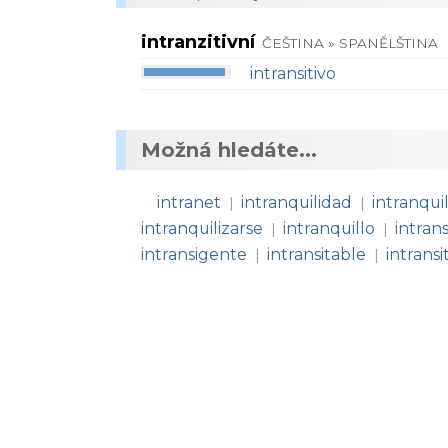
intranzitivní
ČEŠTINA » SPANĚLŠTINA
intransitivo
Možná hledáte...
intranet
intranquilidad
intranqui
|
|
intranquilizarse
intranquillo
intrans
|
|
intransigente
intransitable
intrans
|
|