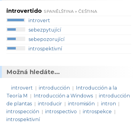
introvertido
SPANĚLŠTINA » ČEŠTINA
introvert
sebezpytující
sebepozorující
introspektivní
Možná hledáte...
introvert
introducción
Introducción a la
|
|
Teoría M
Introducción a Windows
introducción
|
|
de plantas
introducir
intromisión
intron
|
|
|
|
introspección
introspectivo
introspekce
|
|
|
introspektivní