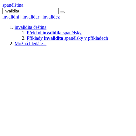
spanělština
invalidní
|
invalidar
|
invalidez
invalidita
čeština
Překlad
invalidita
spanělsky
Příklady
invalidita
spanělsky v příkladech
Možná hledáte...