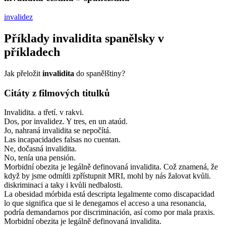
invalidez
Příklady
invalidita
spanělsky v
příkladech
Jak přeložit
invalidita
do spanělštiny?
Citáty z filmových titulků
Invalidita. a třetí. v rakvi.
Dos, por invalidez. Y tres, en un ataúd.
Jo, nahraná invalidita se nepočítá.
Las incapacidades falsas no cuentan.
Ne, dočasná invalidita.
No, tenía una pensión.
Morbidní obezita je legálně definovaná invalidita. Což znamená, že
když by jsme odmítli zpřístupnit MRI, mohl by nás žalovat kvůli.
diskriminaci a taky i kvůli nedbalosti.
La obesidad mórbida está descripta legalmente como discapacidad
lo que significa que si le denegamos el acceso a una resonancia,
podría demandarnos por discriminación, así como por mala praxis.
Morbidní obezita je legálně definovaná invalidita.