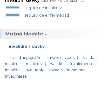
invalidní dávky
ČEŠTINA » SPANĚLŠTINA
seguro de invalidez
seguro de enfermedad
Možná hledáte...
invalidní
dávky
|
invalidní pojištění
invalidní vozík
invalida
|
|
|
invalidar
invalidez
invalidita
Invalidovna
|
|
|
|
invalidé
invaluable
invadir
invaginar
|
|
|
|
invaginarse