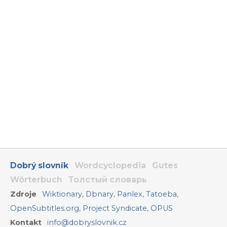
Dobrý slovník
Wordcyclopedia
Gutes
Wörterbuch
Толстый словарь
Zdroje
Wiktionary
,
Dbnary
,
Panlex
,
Tatoeba
,
OpenSubtitles.org
,
Project Syndicate
,
OPUS
Kontakt
info@dobryslovnik.cz