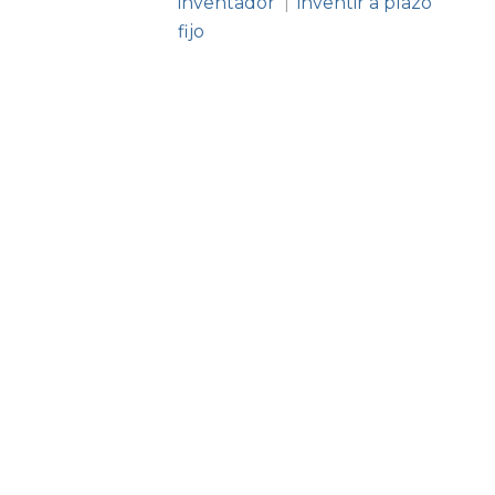
inventador
inventir a plazo
|
fijo