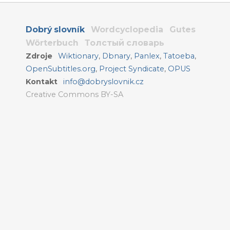
Dobrý slovník
Wordcyclopedia
Gutes
Wörterbuch
Толстый словарь
Zdroje
Wiktionary
,
Dbnary
,
Panlex
,
Tatoeba
,
OpenSubtitles.org
,
Project Syndicate
,
OPUS
Kontakt
info@dobryslovnik.cz
Creative Commons BY-SA