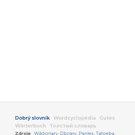
Dobrý slovník
Wordcyclopedia
Gutes
Wörterbuch
Толстый словарь
Zdroje
Wiktionary
,
Dbnary
,
Panlex
,
Tatoeba
,