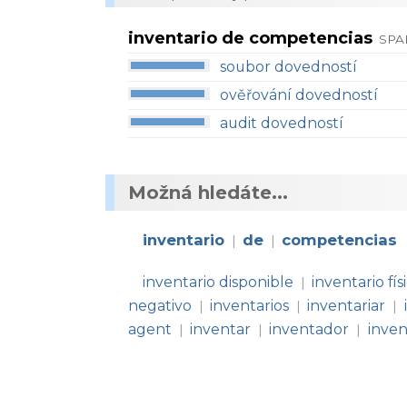
inventario de competencias
SPA
soubor dovedností
ověřování dovedností
audit dovedností
Možná hledáte...
inventario
de
competencias
|
|
inventario disponible
inventario fís
|
negativo
inventarios
inventariar
|
|
|
agent
inventar
inventador
invent
|
|
|