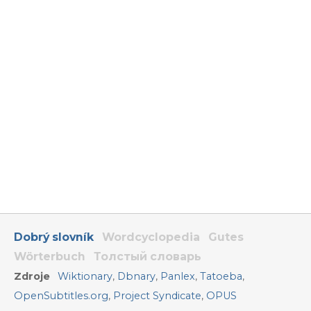
Dobrý slovník
Wordcyclopedia
Gutes
Wörterbuch
Толстый словарь
Zdroje
Wiktionary
,
Dbnary
,
Panlex
,
Tatoeba
,
OpenSubtitles.org
,
Project Syndicate
,
OPUS