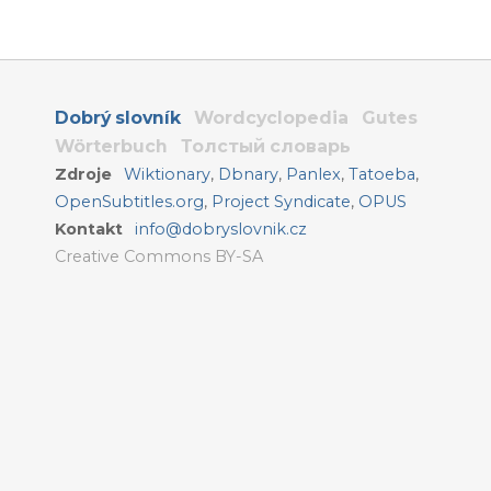
Dobrý slovník
Wordcyclopedia
Gutes
Wörterbuch
Толстый словарь
Zdroje
Wiktionary
,
Dbnary
,
Panlex
,
Tatoeba
,
OpenSubtitles.org
,
Project Syndicate
,
OPUS
Kontakt
info@dobryslovnik.cz
Creative Commons BY-SA