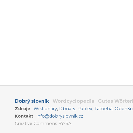
Dobrý slovník
Wordcyclopedia
Gutes Wörte
Zdroje
Wiktionary
,
Dbnary
,
Panlex
,
Tatoeba
,
OpenSub
Kontakt
info@dobryslovnik.cz
Creative Commons BY-SA