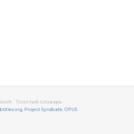
rbuch
Толстый словарь
titles.org
,
Project Syndicate
,
OPUS