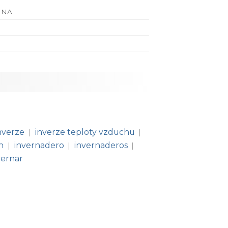
INA
nverze
inverze teploty vzduchu
|
|
n
invernadero
invernaderos
|
|
|
vernar