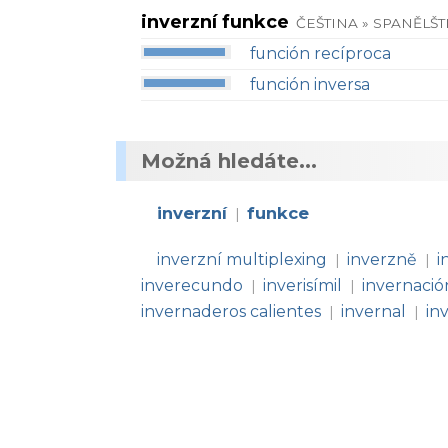
inverzní funkce
ČEŠTINA » SPANĚLŠT
función recíproca
función inversa
Možná hledáte...
inverzní
funkce
|
inverzní multiplexing
inverzně
i
|
|
inverecundo
inverisímil
invernació
|
|
invernaderos calientes
invernal
in
|
|