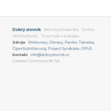
Dobrý slovník
Wordcyclopedia
Gutes
Wörterbuch
Толстый словарь
Zdroje
Wiktionary
,
Dbnary
,
Panlex
,
Tatoeba
,
OpenSubtitles.org
,
Project Syndicate
,
OPUS
Kontakt
info@dobryslovnik.cz
Creative Commons BY-SA