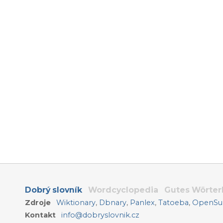
Dobrý slovník
Wordcyclopedia
Gutes Wörte
Zdroje
Wiktionary
,
Dbnary
,
Panlex
,
Tatoeba
,
OpenSub
Kontakt
info@dobryslovnik.cz