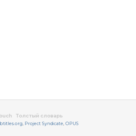
rbuch
Толстый словарь
titles.org
,
Project Syndicate
,
OPUS