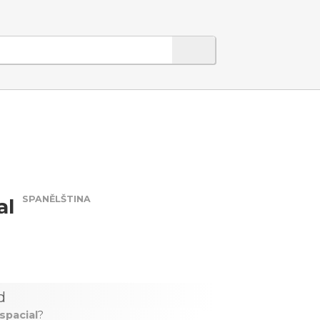
SPANĚLŠTINA
al
d
spacial
?