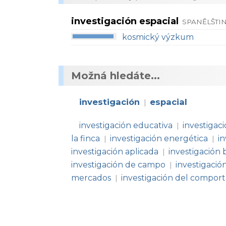
investigación espacial
SPANĚLŠTIN
kosmický výzkum
Možná hledáte...
investigación
espacial
|
investigación educativa
investigac
|
la finca
investigación energética
i
|
|
investigación aplicada
investigación 
|
investigación de campo
investigació
|
mercados
investigación del compor
|