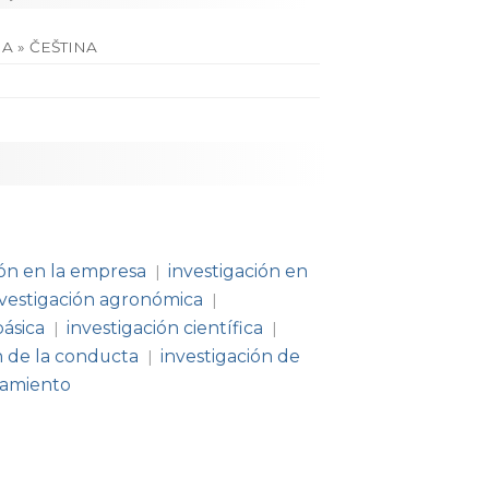
A » ČEŠTINA
ión en la empresa
investigación en
|
nvestigación agronómica
|
básica
investigación científica
|
|
n de la conducta
investigación de
|
tamiento