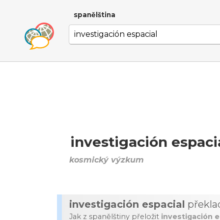
spanělština
investigación espaci
kosmický výzkum
investigación espacial
překla
Jak z spanělštiny přeložit
investigación e