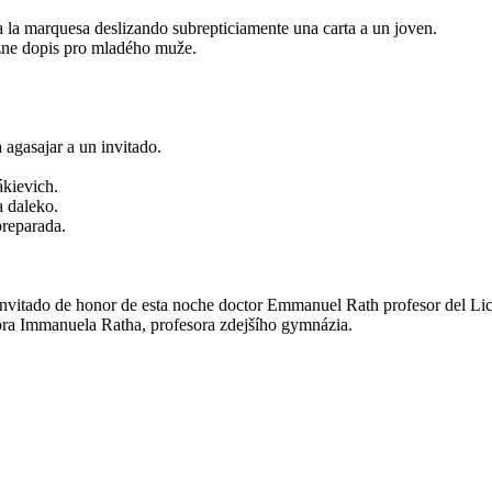
 a la marquesa deslizando subrepticiamente una carta a un joven.
zne dopis pro mladého muže.
 agasajar a un invitado.
ákievich.
a daleko.
preparada.
o invitado de honor de esta noche doctor Emmanuel Rath profesor del Li
ora Immanuela Ratha, profesora zdejšího gymnázia.