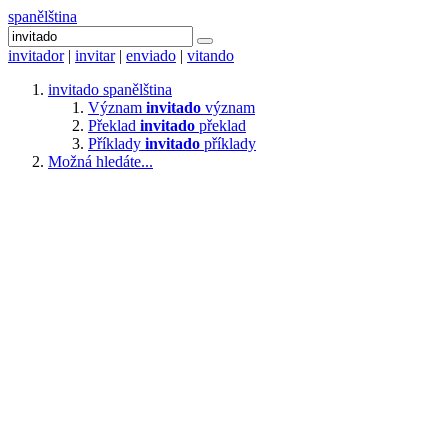
spanělština
invitador
|
invitar
|
enviado
|
vitando
invitado
spanělština
Význam
invitado
význam
Překlad
invitado
překlad
Příklady
invitado
příklady
Možná hledáte...