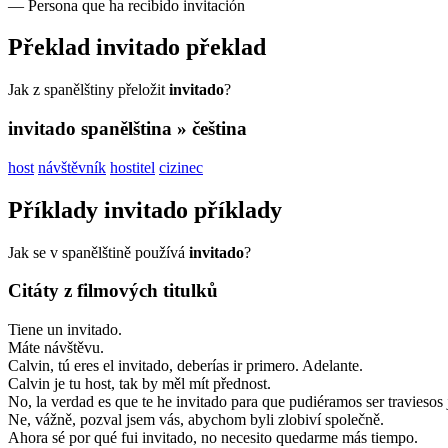
—
Persona que ha recibido invitación
Překlad
invitado
překlad
Jak z spanělštiny přeložit
invitado
?
invitado
spanělština » čeština
host
návštěvník
hostitel
cizinec
Příklady
invitado
příklady
Jak se v spanělštině používá
invitado
?
Citáty z filmových titulků
Tiene un invitado.
Máte návštěvu.
Calvin, tú eres el invitado, deberías ir primero. Adelante.
Calvin je tu host, tak by měl mít přednost.
No, la verdad es que te he invitado para que pudiéramos ser traviesos 
Ne, vážně, pozval jsem vás, abychom byli zlobiví společně.
Ahora sé por qué fui invitado, no necesito quedarme más tiempo.