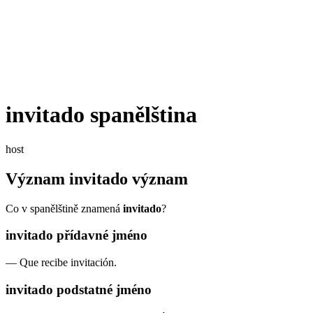
invitado
spanělština
host
Význam
invitado
význam
Co v spanělštině znamená
invitado
?
invitado
přídavné jméno
—
Que recibe invitación.
invitado
podstatné jméno