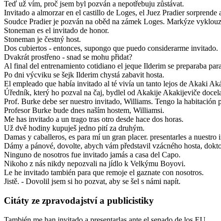
Teď už vím, proč jsem byl pozván a nepotřebuju zůstávat.
Invitado a almorzar en el castillo de Loges, el Juez Pradier sorprende
Soudce Pradier je pozván na oběd na zámek Loges. Markýze vyklou
Stoneman es el invitado de honor.
Stoneman je čestný host.
Dos cubiertos - entonces, supongo que puedo considerarme invitado.
Dvakrát prostřeno - snad se mohu přidat?
Al final del entrenamiento cotidiano el jeque Ilderim se preparaba para
Po dni výcviku se šejk Ilderim chystá zabavit hosta.
El empleado que había invitado al té vivía un tanto lejos de Akaki Ak
Úředník, který ho pozval na čaj, bydlel od Akakije Akakijeviče docel
Prof. Burke debe ser nuestro invitado, Williams. Tengo la habitación 
Profesor Burke bude dnes naším hostem, Williamsi.
Me has invitado a un trago tras otro desde hace dos horas.
Už dvě hodiny kupuješ jedno pití za druhým.
Damas y caballeros, es para mí un gran placer. presentarles a nuestr
Dámy a pánové, dovolte, abych vám představil vzácného hosta, dokt
Ninguno de nosotros fue invitado jamás a casa del Capo.
Nikoho z nás nikdy nepozvali na jídlo k Velkýmu Boyovi.
Le he invitado también para que remoje el gaznate con nosotros.
Jistě. - Dovolil jsem si ho pozvat, aby se šel s námi napít.
Citáty ze zpravodajství a publicistiky
También me han invitado a presentarlas ante el senado de los EU.