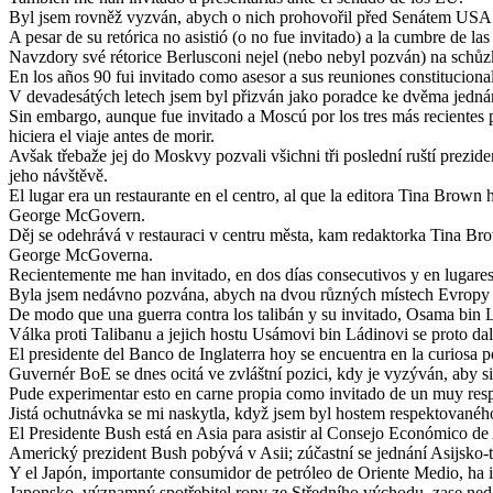
Byl jsem rovněž vyzván, abych o nich prohovořil před Senátem USA
A pesar de su retórica no asistió (o no fue invitado) a la cumbre de l
Navzdory své rétorice Berlusconi nejel (nebo nebyl pozván) na schů
En los años 90 fui invitado como asesor a sus reuniones constituciona
V devadesátých letech jsem byl přizván jako poradce ke dvěma jedná
Sin embargo, aunque fue invitado a Moscú por los tres más recientes p
hiciera el viaje antes de morir.
Avšak třebaže jej do Moskvy pozvali všichni tři poslední ruští prezid
jeho návštěvě.
El lugar era un restaurante en el centro, al que la editora Tina Brown
George McGovern.
Děj se odehrává v restauraci v centru města, kam redaktorka Tina B
George McGoverna.
Recientemente me han invitado, en dos días consecutivos y en lugares 
Byla jsem nedávno pozvána, abych na dvou různých místech Evropy b
De modo que una guerra contra los talibán y su invitado, Osama bin L
Válka proti Talibanu a jejich hostu Usámovi bin Ládinovi se proto dal
El presidente del Banco de Inglaterra hoy se encuentra en la curiosa p
Guvernér BoE se dnes ocitá ve zvláštní pozici, kdy je vyzýván, aby si
Pude experimentar esto en carne propia como invitado de un muy respe
Jistá ochutnávka se mi naskytla, když jsem byl hostem respektovaného
El Presidente Bush está en Asia para asistir al Consejo Económico de A
Americký prezident Bush pobývá v Asii; zúčastní se jednání Asijsko
Y el Japón, importante consumidor de petróleo de Oriente Medio, ha in
Japonsko, významný spotřebitel ropy ze Středního východu, zase ned