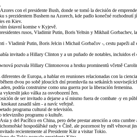
.
as Azores con el presidente Bush, donde se tomó la decisión de emprender
zku s prezidentem Bushem na Azorech, kde padlo konečné rozhodnutí jí
les en Kiev.
ním ústavní komise v Kyjevě.
residentes rusos, Vladimir Putin, Boris Yeltsin y Mikhail Gorbachev, la 
enti - Vladimír Putin, Boris Jelcin i Michail Gorbačov -, cestu papeži 
 había invitado a Hillary Clinton y a un puñado de notables, incluidos 
rownová pozvala Hillary Clintonovou a hrstku prominentů včetně Caro
diferentes de Europa, a hablar en reuniones relacionadas con la ciencia
ěhem dvou po sobě jdoucích dní promluvila na setkáních souvisejícíc
aden, podría construirse como una guerra por la liberación femenina.
a vykreslit jako válka za osvobození žen.
osición de ser invitado a dejarse a sí mismo fuera de combate -y en púb
 knokaut zasadil sám - a navíc veřejně.
tado programa cultural de televisión.
 televizního programu o kultuře.
sia y del Pacífico en China, pero debe prestar atención a otra cumbre a
-tichomořské hospodářské rady v Číně, ale pozornost by měl věnovat ji
vitado recientemente al Presidente Kiir a visitar Tokio.
ávno do Tokia pozvalo prezidenta Kiira.