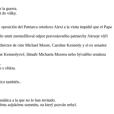
 la guerra.
t do války.
oposición del Patriarca ortodoxo Alexi a la visita impidió que el Papa
až do smrti znemožňoval odpor pravoslavného patriarchy Alexeje vůči
el director de cine Michael Moore, Caroline Kennedy y el ex senador
line Kennedyové, filmaře Michaela Moorea nebo bývalého senátora
.
h s vědou.
lico también-.
siática a la que no lo han invitado.
nému asijskému summitu, na který pozván nebyl.