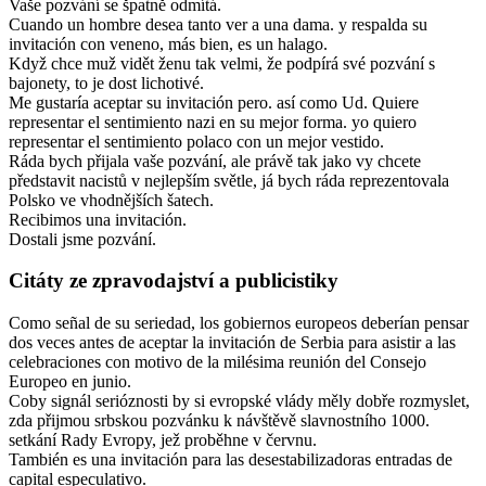
Vaše pozvání se špatně odmítá.
Cuando un hombre desea tanto ver a una dama. y respalda su
invitación con veneno, más bien, es un halago.
Když chce muž vidět ženu tak velmi, že podpírá své pozvání s
bajonety, to je dost lichotivé.
Me gustaría aceptar su invitación pero. así como Ud. Quiere
representar el sentimiento nazi en su mejor forma. yo quiero
representar el sentimiento polaco con un mejor vestido.
Ráda bych přijala vaše pozvání, ale právě tak jako vy chcete
představit nacistů v nejlepším světle, já bych ráda reprezentovala
Polsko ve vhodnějších šatech.
Recibimos una invitación.
Dostali jsme pozvání.
Citáty ze zpravodajství a publicistiky
Como señal de su seriedad, los gobiernos europeos deberían pensar
dos veces antes de aceptar la invitación de Serbia para asistir a las
celebraciones con motivo de la milésima reunión del Consejo
Europeo en junio.
Coby signál serióznosti by si evropské vlády měly dobře rozmyslet,
zda přijmou srbskou pozvánku k návštěvě slavnostního 1000.
setkání Rady Evropy, jež proběhne v červnu.
También es una invitación para las desestabilizadoras entradas de
capital especulativo.