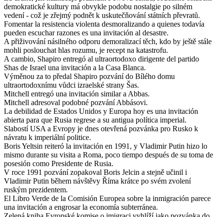
demokratické kultury má obvykle podobu nostalgie po silném
vedení - což je zřejmý podnět k uskutečňování státních převratů.
Fomentar la resistencia violenta desmoralizando a quienes todavía
pueden escuchar razones es una invitación al desastre.
A přiživování násilného odporu demoralizací těch, kdo by ještě stále
mohli poslouchat hlas rozumu, je recept na katastrofu.
A cambio, Shapiro entregó al ultraortodoxo dirigente del partido
Shas de Israel una invitación a la Casa Blanca.
Výměnou za to předal Shapiro pozvání do Bílého domu
ultraortodoxnímu vůdci izraelské strany Šas.
Mitchell entregó una invitación similar a Abbas.
Mitchell adresoval podobné pozvání Abbásovi.
La debilidad de Estados Unidos y Europa hoy es una invitación
abierta para que Rusia regrese a su antigua política imperial.
Slabostí USA a Evropy je dnes otevřená pozvánka pro Rusko k
návratu k imperiální politice.
Boris Yeltsin reiteró la invitación en 1991, y Vladimir Putin hizo lo
mismo durante su visita a Roma, poco tiempo después de su toma de
posesión como Presidente de Rusia.
V roce 1991 pozvání zopakoval Boris Jelcin a stejně učinil i
Vladimir Putin během návštěvy Říma krátce po svém zvolení
ruským prezidentem.
El Libro Verde de la Comisión Europea sobre la inmigración parece
una invitación a engrosar la economía subterránea.
Zelená kniha Evropské komise o imigraci vyhlíží jako pozvánka do