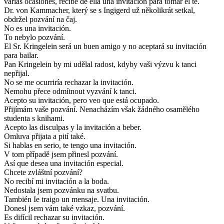
varias ocasiones, recibe de ella una invitación para tomar el té.
Dr. von Kammacher, který se s Ingigerd už několikrát setkal,
obdržel pozvání na čaj.
No es una invitación.
To nebylo pozvání.
El Sr. Kringelein será un buen amigo y no aceptará su invitación
para bailar.
Pan Kringelein by mi udělal radost, kdyby vaši výzvu k tanci
nepřijal.
No se me ocurriría rechazar la invitación.
Nemohu přece odmítnout vyzvání k tanci.
Acepto su invitación, pero veo que está ocupado.
Přijímám vaše pozvání. Nenacházím však žádného osamělého
studenta s knihami.
Acepto las disculpas y la invitación a beber.
Omluva přijata a pití také.
Si hablas en serio, te tengo una invitación.
V tom případě jsem přinesl pozvání.
Así que desea una invitación especial.
Chcete zvláštní pozvání?
No recibí mi invitación a la boda.
Nedostala jsem pozvánku na svatbu.
También Ie traigo un mensaje. Una invitación.
Donesl jsem vám také vzkaz, pozvání.
Es difícil rechazar su invitación.