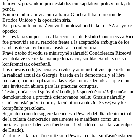
Je rovněž pozvánkou pro destabilizační kapitálové přílivy horkých
peněz.
Ban rescindió la invitación a Irán a Ginebra II bajo presión de
Estados Unidos y la oposición siria.
Pan pozvání Íránu na Ženevu II anuloval pod tlakem USA a syrské
opozice.
Esta es la razón por la cual la secretaria de Estado Condoleezza Rice
fue precavida en su reacción frente a la aceptación ambigua de los
sauditas de su invitación a asistir a la conferencia.
Právě z toho důvodu se ministryně zahraničí Condoleezza Riceová
vyjádřila ve své reakci na nejednoznačný souhlas Saúdů s účastí na
konferenci tak obezřetně.
Los nuevos códigos penales, civiles y administrativos, que reflejan
la realidad actual de Georgia, basada en la democracia y el libre
mercado, han reemplazado a las viejas normas leninistas, que eran
una invitación abierta para las prácticas corruptas.
Trestní, občanský i správní zákoník, jež společně odrážejí současnou
demokratickou a protržně orientovanou realitu Gruzie nahradily
staré leninské právní normy, které přímo a otevřeně vyzývaly ke
korupčním praktikám.
Segundo, como lo sugiere la encuesta Pew, el debilitamiento actual
de la cultura democrática usualmente se manifiesta como una
nostalgia por el liderazgo fuerte (una invitación clara a lanzar golpes
de Estado).
Za druhé, jak naznačuje průzkum Pewova centra, současné oslabení