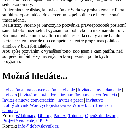
šedé ekonomiky.
En términos realistas, la invitación de Sarkozy probablemente fuera
su última oportunidad de ejercer un papel político e internacional
trascendente.
Realisticky viděno je Sarkozyho pozvánka pravděpodobně poslední
šancí tohoto muže sehrát významnou politickou a mezinárodní roli.
Son una invitación para afirmar quién es cada cual y a qué bando
pertenece, en lugar de una competencia entre programas políticos
amplios y bien formulados.
Jsou spíše pozváním k vyhlášení toho, kdo jsem a kam patřím, než
soupeřením řádně vymezených a komplexních politických
programů.
Možná hledáte...
invitación a una conversación
|
invitable
|
invitada
|
invitadamente
|
invitado
|
invitador
|
invitadora
|
invitar
|
Invitar a la conferencia
|
Invitar a nueva conversación
|
invitar a pasar
|
invitativo
Dobrý slovník
Wordcyclopedia
Gutes Wörterbuch
Толстый
словарь
Zdroje
Wiktionary
,
Dbnary
,
Panlex
,
Tatoeba
,
OpenSubtitles.org
,
Project Syndicate
,
OPUS
Kontakt
info@dobryslovnik.cz