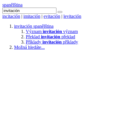
spanělština
incitación
|
imitación
|
evitación
|
levitación
invitación
spanělština
Význam
invitación
význam
Překlad
invitación
překlad
Příklady
invitación
příklady
Možná hledáte...