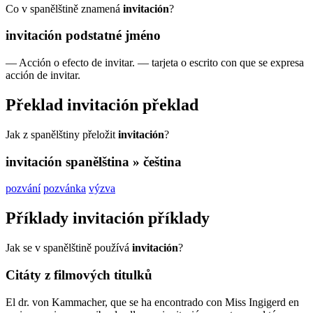
Co v spanělštině znamená
invitación
?
invitación
podstatné jméno
—
Acción o efecto de invitar.
—
tarjeta o escrito con que se expresa
acción de invitar.
Překlad
invitación
překlad
Jak z spanělštiny přeložit
invitación
?
invitación
spanělština » čeština
pozvání
pozvánka
výzva
Příklady
invitación
příklady
Jak se v spanělštině používá
invitación
?
Citáty z filmových titulků
El dr. von Kammacher, que se ha encontrado con Miss Ingigerd en