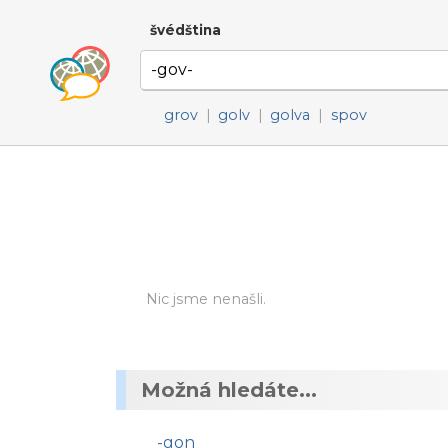
švédština
grov
|
golv
|
golva
|
spov
Nic jsme nenašli.
Možná hledáte...
-gon