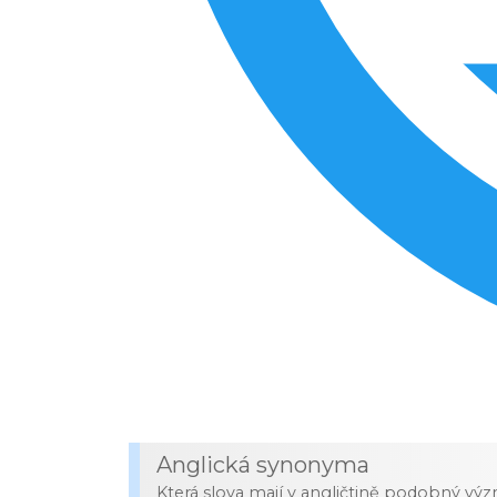
Anglická synonyma
Která slova mají v angličtině podobný vý