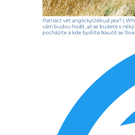
Patnáct vět anglicky
Odkud jste?
| Wh
vám budou hodit, až se budete s něký
pocházíte a kde bydlíte.
Naučit se
15vet