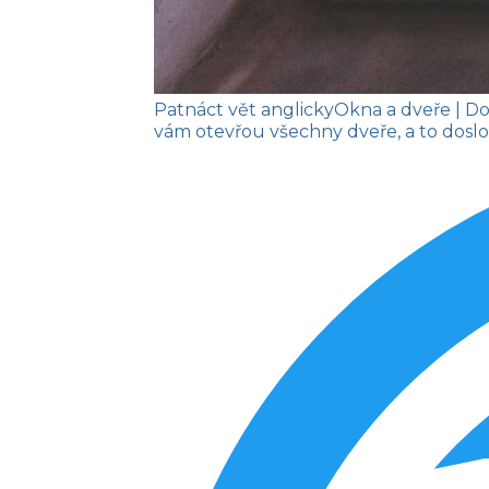
Patnáct vět anglicky
Okna a dveře
| D
vám otevřou všechny dveře, a to doslo