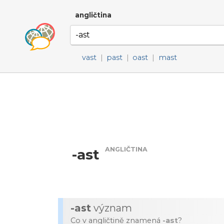
angličtina
vast
|
past
|
oast
|
mast
ANGLIČTINA
-ast
-ast
význam
Co v angličtině znamená
-ast
?