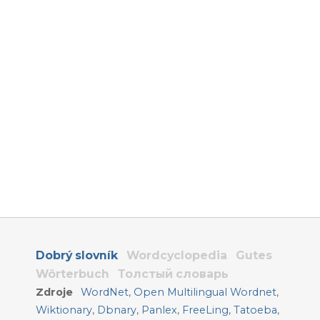
Dobrý slovník
Wordcyclopedia
Gutes
Wörterbuch
Толстый словарь
Zdroje
WordNet
,
Open Multilingual Wordnet
,
Wiktionary
,
Dbnary
,
Panlex
,
FreeLing
,
Tatoeba
,