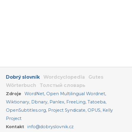
Dobrý slovník
Wordcyclopedia
Gutes
Wörterbuch
Толстый словарь
Zdroje
WordNet
,
Open Multilingual Wordnet
,
Wiktionary
,
Dbnary
,
Panlex
,
FreeLing
,
Tatoeba
,
OpenSubtitles.org
,
Project Syndicate
,
OPUS
,
Kelly
Project
Kontakt
info@dobryslovnik.cz