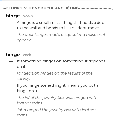
DEFINICE V JEDNODUCHÉ ANGLIČTINĚ
hinge
Noun
—
A hinge is a small metal thing that holds a door
to the wall and bends to let the door move.
The door hinges made a squeaking noise as it
opened.
hinge
Verb
—
If something hinges on something, it depends
on it.
My decision hinges on the results of the
survey.
—
If you hinge something, it means you put a
hinge on it.
The lid of the jewelry box was hinged with
leather strips.
John hinged the jewelry box with leather
strips.