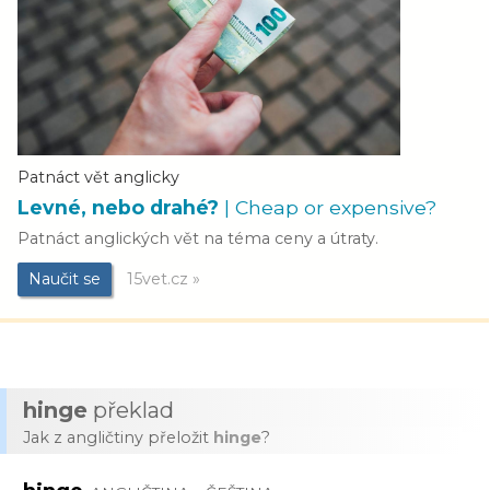
Patnáct vět anglicky
Levné, nebo drahé?
| Cheap or expensive?
Patnáct anglických vět na téma ceny a útraty.
Naučit se
15vet.cz »
hinge
překlad
Jak z angličtiny přeložit
hinge
?