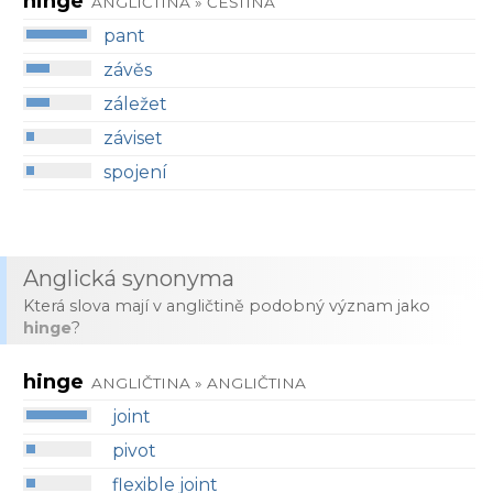
hinge
ANGLIČTINA » ČEŠTINA
pant
závěs
záležet
záviset
spojení
Anglická synonyma
Která slova mají v angličtině podobný význam jako
hinge
?
hinge
ANGLIČTINA » ANGLIČTINA
joint
pivot
flexible joint