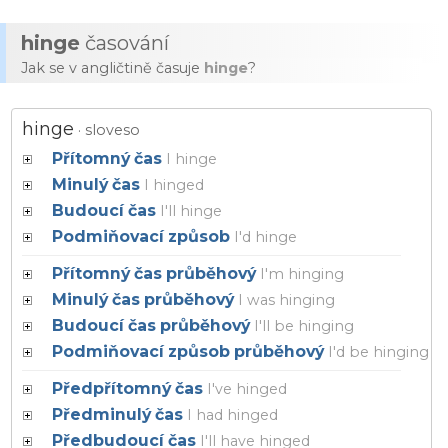
hinge
časování
Jak se v angličtině časuje
hinge
?
hinge
· sloveso
Přítomný čas
I
hinge
Minulý čas
I
hinged
Budoucí čas
I
'll hinge
Podmiňovací způsob
I
'd hinge
Přítomný čas průběhový
I
'm hinging
Minulý čas průběhový
I
was hinging
Budoucí čas průběhový
I
'll be hinging
Podmiňovací způsob průběhový
I
'd be hinging
Předpřítomný čas
I
've hinged
Předminulý čas
I
had hinged
Předbudoucí čas
I
'll have hinged