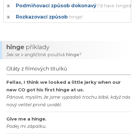
Podmiňovací způsob dokonavý
I
'd have hinged
Rozkazovací způsob
hinge!
hinge
příklady
Jak se v angličtině používá
hinge
?
Citáty z filmových titulků
Fellas, I think we looked a little jerky when our
new CO got his first hinge at us.
Pánové, myslím, že jsme vypadali trochu blbě, když nás
nový velitel prvně uviděl.
Give me a hinge.
Podej mi zápalku.