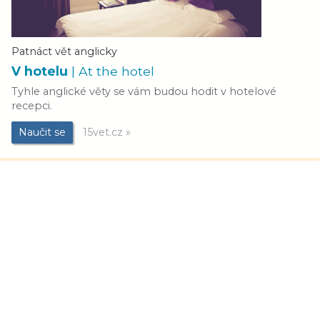
Patnáct vět anglicky
V hotelu
| At the hotel
Tyhle anglické věty se vám budou hodit v hotelové
recepci.
Naučit se
15vet.cz »