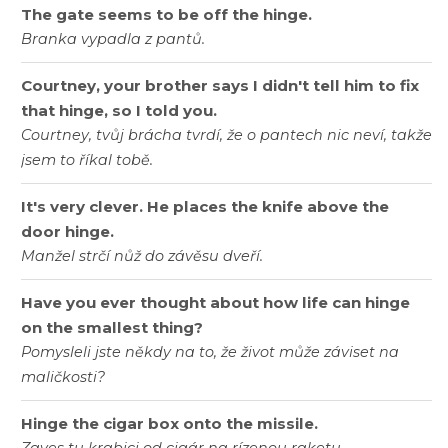
The gate seems to be off the hinge.
Branka vypadla z pantů.
Courtney, your brother says I didn't tell him to fix
that hinge, so I told you.
Courtney, tvůj brácha tvrdí, že o pantech nic neví, takže
jsem to říkal tobě.
It's very clever. He places the knife above the
door hinge.
Manžel strčí nůž do závěsu dveří.
Have you ever thought about how life can hinge
on the smallest thing?
Pomysleli jste někdy na to, že život může záviset na
maličkosti?
Hinge the cigar box onto the missile.
Zaves tu krabici od cigár na rízenou raketu.