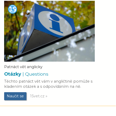
Patnáct vět anglicky
Otázky
| Questions
Těchto patnáct vět vám v angličtině pomůže s
kladením otázek a s odpovídáním na ně.
Naučit se
15vet.cz »