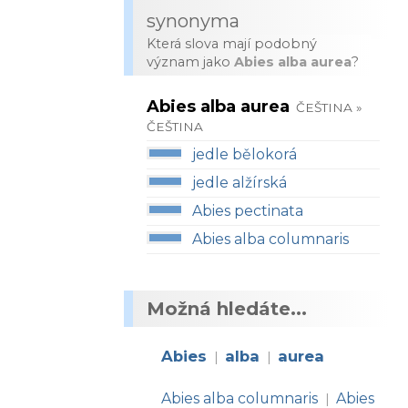
synonyma
Která slova mají podobný
význam jako
Abies alba aurea
?
Abies alba aurea
ČEŠTINA »
ČEŠTINA
jedle bělokorá
jedle alžírská
Abies pectinata
Abies alba columnaris
Možná hledáte...
Abies
alba
aurea
|
|
Abies alba columnaris
Abies
|