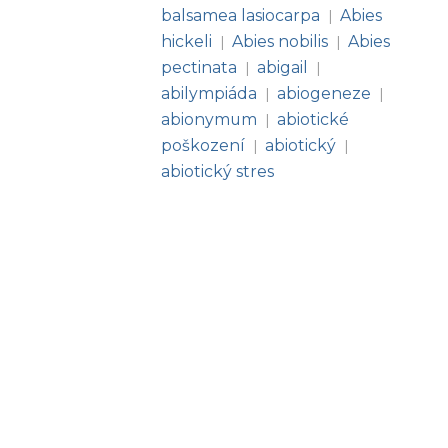
balsamea lasiocarpa
Abies
|
hickeli
Abies nobilis
Abies
|
|
pectinata
abigail
|
|
abilympiáda
abiogeneze
|
|
abionymum
abiotické
|
poškození
abiotický
|
|
abiotický stres