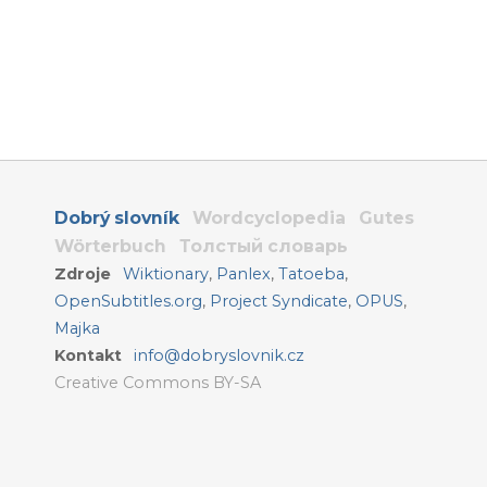
Dobrý slovník
Wordcyclopedia
Gutes
Wörterbuch
Толстый словарь
Zdroje
Wiktionary
,
Panlex
,
Tatoeba
,
OpenSubtitles.org
,
Project Syndicate
,
OPUS
,
Majka
Kontakt
info@dobryslovnik.cz
Creative Commons BY-SA