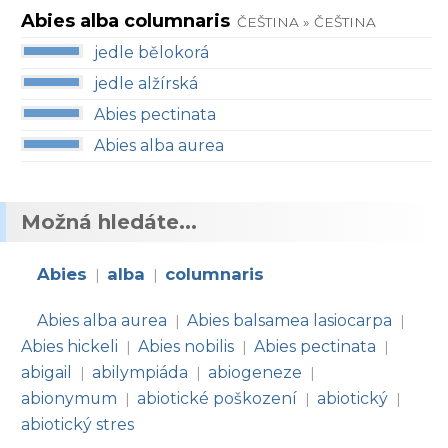
Abies alba columnaris
ČEŠTINA » ČEŠTINA
jedle bělokorá
jedle alžírská
Abies pectinata
Abies alba aurea
Možná hledáte...
Abies
alba
columnaris
|
|
Abies alba aurea
Abies balsamea lasiocarpa
|
|
Abies hickeli
Abies nobilis
Abies pectinata
|
|
|
abigail
abilympiáda
abiogeneze
|
|
|
abionymum
abiotické poškození
abiotický
|
|
|
abiotický stres