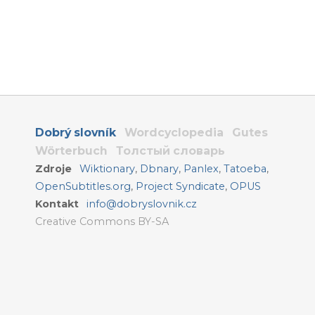
Dobrý slovník
Wordcyclopedia
Gutes
Wörterbuch
Толстый словарь
Zdroje
Wiktionary
,
Dbnary
,
Panlex
,
Tatoeba
,
OpenSubtitles.org
,
Project Syndicate
,
OPUS
Kontakt
info@dobryslovnik.cz
Creative Commons BY-SA