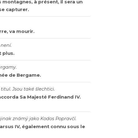
ces montagnes, à présent, il sera un
se capturer.
rre, va mourir.
 není.
 plus.
Bergamy.
menée de Bergame.
titul. Jsou také šlechtici.
'accorda Sa Majesté Ferdinand IV.
, jinak známý jako Kodos Popravčí.
arsus IV, également connu sous le