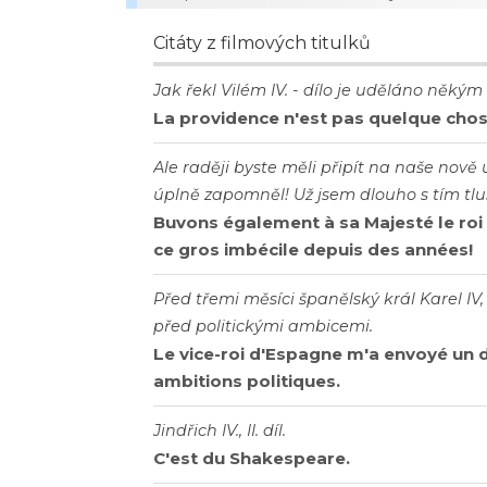
Citáty z filmových titulků
Jak řekl Vilém IV. - dílo je uděláno někým
La providence n'est pas quelque chos
Ale raději byste měli připít na naše nově 
úplně zapomněl! Už jsem dlouho s tím tl
Buvons également à sa Majesté le roi 
ce gros imbécile depuis des années!
Před třemi měsíci španělský král Karel IV
před politickými ambicemi.
Le vice-roi d'Espagne m'a envoyé un
ambitions politiques.
Jindřich IV., II. díl.
C'est du Shakespeare.