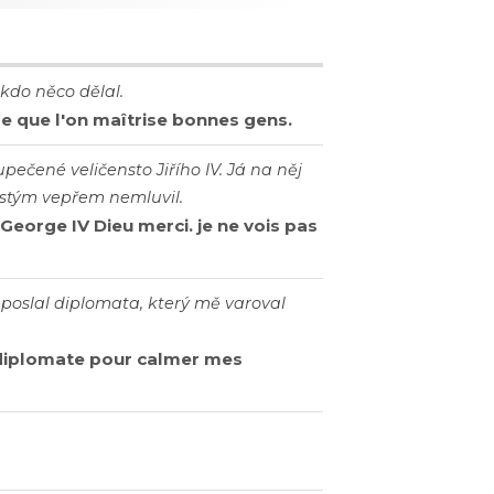
 kdo něco dělal.
e que l'on maîtrise bonnes gens.
upečené veličensto Jiřího IV. Já na něj
ustým vepřem nemluvil.
George IV Dieu merci. je ne vois pas
, poslal diplomata, který mě varoval
 diplomate pour calmer mes