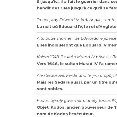
Si jusqu'ici, il a fait le guerrier dans 
bandit des rues jusqu'à ce qu'il se fas
Ta noc, kdy Edward iv, král Anglie, zemře.
La nuit où Edouard lV, le roi d'Anglete
A to bude znamení, že Edwarda iv již více
Elles indiqueront que Edouard lV n'est
Kolem 1648, ji sultán Murad IV přivezl z 
Vers 1648, le sultan Murad lV l'a ra
Ale i Sedarové. Ferdinand IV. jim propůjčil 
Mais les Sedara aussi. par un titre qu
sont nobles.
Kodos, bývalý guvernér planety Tarsus IV
Objet: Kodos, ancien gouverneur de T
nom de Kodos l'exécuteur.