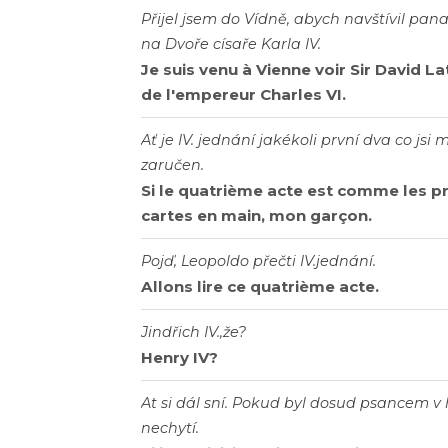
Přijel jsem do Vídně, abych navštívil pa
na Dvoře císaře Karla IV.
Je suis venu à Vienne voir Sir David L
de l'empereur Charles VI.
Ať je IV. jednání jakékoli první dva co jsi
zaručen.
Si le quatrième acte est comme les p
cartes en main, mon garçon.
Pojď, Leopoldo přečti IV.jednání.
Allons lire ce quatrième acte.
Jindřich IV.,že?
Henry IV?
At si dál sní. Pokud byl dosud psancem v 
nechytí.