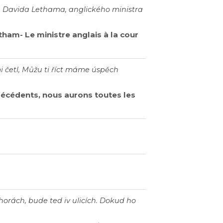
na Davida Lethama, anglického ministra
atham- Le ministre anglais à la cour
 mi četl, Můžu ti říct máme úspěch
récédents, nous aurons toutes les
horách, bude ted iv ulicích. Dokud ho