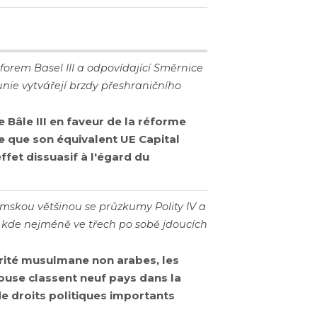
forem Basel III a odpovídající Směrnice
nie vytvářejí brzdy přeshraničního
 Bâle III en faveur de la réforme
 que son équivalent UE Capital
ffet dissuasif à l'égard du
skou většinou se průzkumy Polity IV a
 kde nejméně ve třech po sobě jdoucích
rité musulmane non arabes, les
ouse classent neuf pays dans la
de droits politiques importants