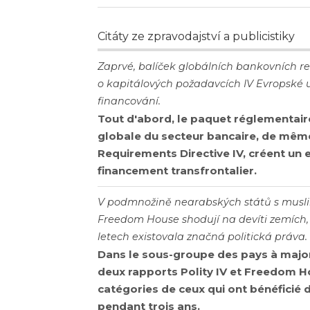
Citáty ze zpravodajství a publicistiky
Zaprvé, balíček globálních bankovních re
o kapitálových požadavcích IV Evropské u
financování.
Tout d'abord, le paquet réglementaire
globale du secteur bancaire, de même
Requirements Directive IV, créent un e
financement transfrontalier.
V podmnožině nearabských států s muslim
Freedom House shodují na devíti zemích,
letech existovala značná politická práva.
Dans le sous-groupe des pays à majo
deux rapports Polity IV et Freedom H
catégories de ceux qui ont bénéficié 
pendant trois ans.