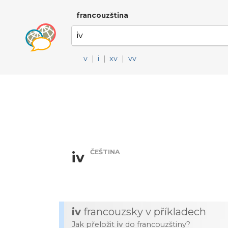
francouzština
v
|
i
|
xv
|
vv
ČEŠTINA
iv
iv
francouzsky v příkladech
Jak přeložit
iv
do francouzštiny?