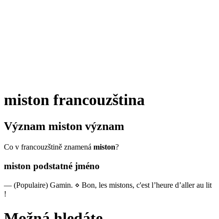
miston
francouzština
Význam
miston
význam
Co v francouzštině znamená
miston
?
miston
podstatné jméno
—
(Populaire) Gamin.
⋄
Bon, les mistons, c'est l’heure d’aller au lit
!
Možná hledáte...