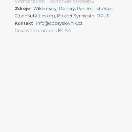
Wörterbuch
Толстый словарь
Zdroje
Wiktionary
,
Dbnary
,
Panlex
,
Tatoeba
,
OpenSubtitles.org
,
Project Syndicate
,
OPUS
Kontakt
info@dobryslovnik.cz
Creative Commons BY-SA