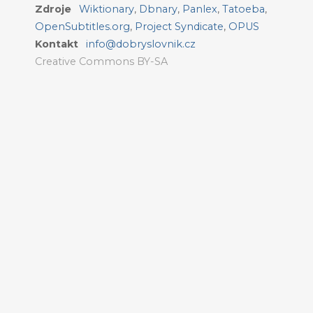
Zdroje
Wiktionary
,
Dbnary
,
Panlex
,
Tatoeba
,
OpenSubtitles.org
,
Project Syndicate
,
OPUS
Kontakt
info@dobryslovnik.cz
Creative Commons BY-SA