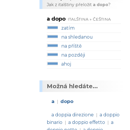
Jak z italštiny přeložit
a dopo
?
a dopo
ITALŠTINA » ČEŠTINA
zatím
na shledanou
na příště
na později
ahoj
Možná hledáte...
a
dopo
|
a doppia direzione
a doppio
|
binario
a doppio effetto
a
|
|
doppio petto
a doppio