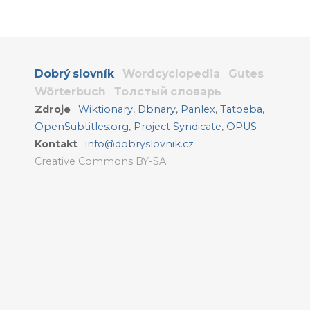
Dobrý slovník
Wordcyclopedia
Gutes
Wörterbuch
Толстый словарь
Zdroje
Wiktionary
,
Dbnary
,
Panlex
,
Tatoeba
,
OpenSubtitles.org
,
Project Syndicate
,
OPUS
Kontakt
info@dobryslovnik.cz
Creative Commons BY-SA