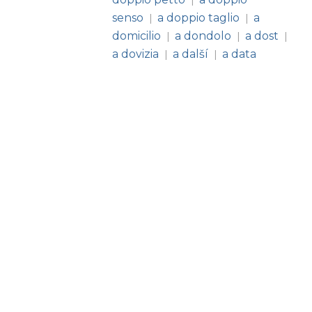
|
senso
a doppio taglio
a
|
|
domicilio
a dondolo
a dost
|
|
|
a dovizia
a další
a data
|
|