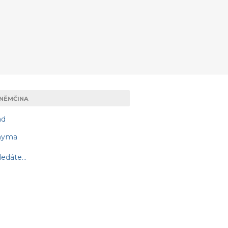
NĚMČINA
ad
nyma
edáte...