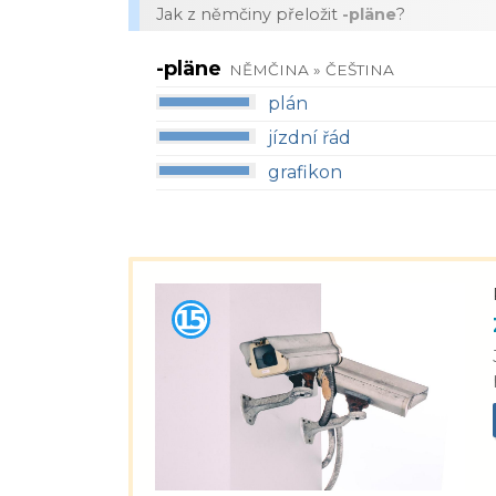
Jak z němčiny přeložit
-pläne
?
-pläne
NĚMČINA » ČEŠTINA
plán
jízdní řád
grafikon