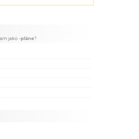
nam jako
-pläne
?