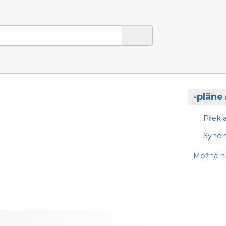
-pläne
Překl
Syno
Možná hl