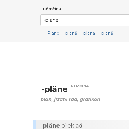
němčina
Plane
|
planě
|
plena
|
pláně
NĚMČINA
-pläne
plán, jízdní řád, grafikon
-pläne
překlad