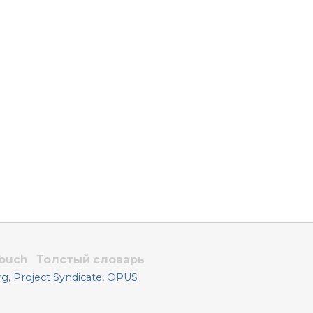
rbuch
Толстый словарь
rg
,
Project Syndicate
,
OPUS