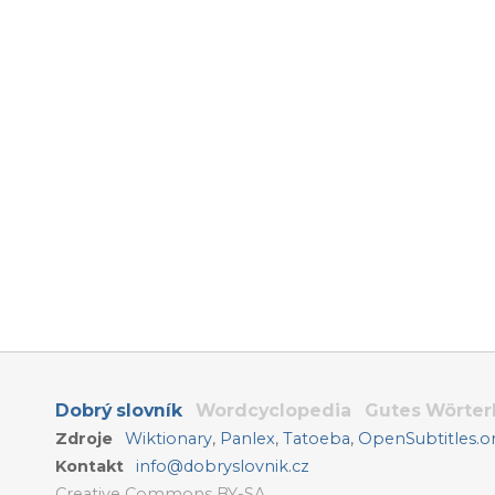
Dobrý slovník
Wordcyclopedia
Gutes Wörte
Zdroje
Wiktionary
,
Panlex
,
Tatoeba
,
OpenSubtitles.o
Kontakt
info@dobryslovnik.cz
Creative Commons BY-SA