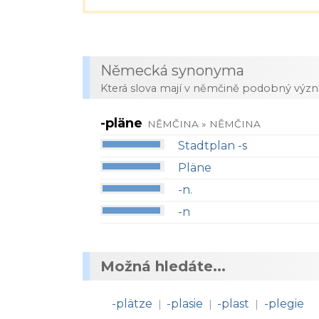
Německá synonyma
Která slova mají v němčině podobný výz
-pläne
NĚMČINA » NĚMČINA
Stadtplan -s
Pläne
-n.
-n
Možná hledáte...
-plätze
-plasie
-plast
-plegie
|
|
|