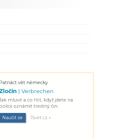
Patnáct vět německy
Zločin
| Verbrechen
Jak mluvit a co říct, když jdete na
policii oznámit trestný čin.
Naučit se
15vet.cz »