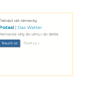
Patnáct vět německy
Počasí
| Das Wetter
Německé věty do větru i do deště.
Naučit se
15vet.cz »