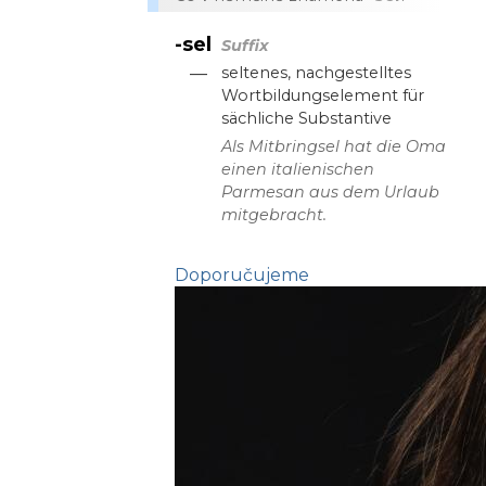
-sel
Suffix
—
seltenes, nachgestelltes
Wortbildungselement für
sächliche Substantive
Als Mitbringsel hat die Oma
einen italienischen
Parmesan aus dem Urlaub
mitgebracht.
Doporučujeme