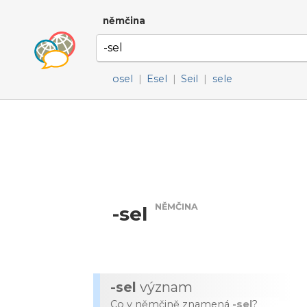
němčina
osel
|
Esel
|
Seil
|
sele
NĚMČINA
-sel
-sel
význam
Co v němčině znamená
-sel
?