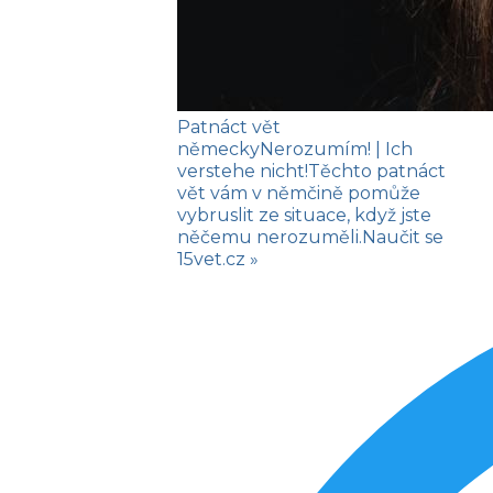
Patnáct vět
německy
Nerozumím!
| Ich
verstehe nicht!
Těchto patnáct
vět vám v němčině pomůže
vybruslit ze situace, když jste
něčemu nerozuměli.
Naučit se
15vet.cz »