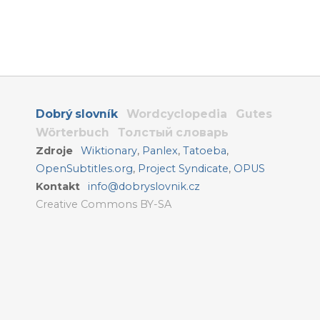
Dobrý slovník
Wordcyclopedia
Gutes
Wörterbuch
Толстый словарь
Zdroje
Wiktionary
,
Panlex
,
Tatoeba
,
OpenSubtitles.org
,
Project Syndicate
,
OPUS
Kontakt
info@dobryslovnik.cz
Creative Commons BY-SA