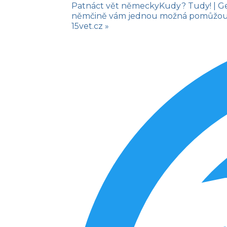
Patnáct vět německy
Kudy? Tudy!
| G
němčině vám jednou možná pomůžou na
15vet.cz »