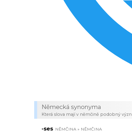
Německá synonyma
Která slova mají v němčině podobný výz
-ses
NĚMČINA » NĚMČINA