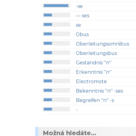
-se
— ses
se
Obus
Oberleitungsomnibus
Oberleitungsbus
Geständnis ''n''
Erkenntnis ''n''
Electromote
Bekenntnis ''n'' -ses
Begreifen ''n'' -s
-
Možná hledáte...