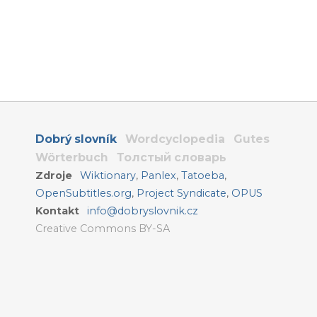
Dobrý slovník
Wordcyclopedia
Gutes
Wörterbuch
Толстый словарь
Zdroje
Wiktionary
,
Panlex
,
Tatoeba
,
OpenSubtitles.org
,
Project Syndicate
,
OPUS
Kontakt
info@dobryslovnik.cz
Creative Commons BY-SA