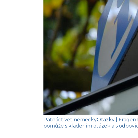
Patnáct vět německy
Otázky
| Fragen
pomůže s kladením otázek a s odpoví