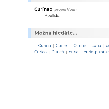
Curinao
properNoun
—
Apellido.
Možná hledáte...
Curina
Curine
Curinir
curia
c
|
|
|
|
Curico
Curicó
curie
curie-puntur
|
|
|