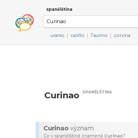
spanělština
uranio
|
cariño
|
Taurino
|
corvina
SPANĚLŠTINA
Curinao
Curinao
význam
Co v spanělštině znamená
Curinao
?