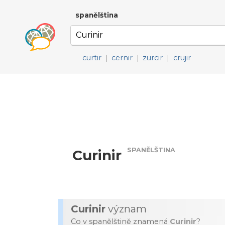
spanělština
curtir
|
cernir
|
zurcir
|
crujir
SPANĚLŠTINA
Curinir
Curinir
význam
Co v spanělštině znamená
Curinir
?