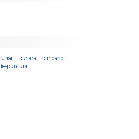
curiar
curiara
curicano
|
|
|
rie-puntura