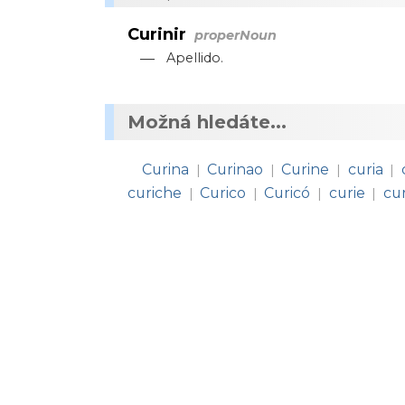
Curinir
properNoun
—
Apellido.
Možná hledáte...
Curina
Curinao
Curine
curia
|
|
|
|
curiche
Curico
Curicó
curie
cu
|
|
|
|